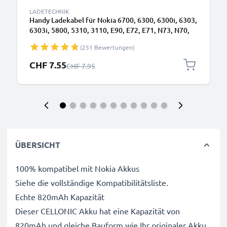
LADETECHNIK
Handy Ladekabel für Nokia 6700, 6300, 6300i, 6303,
6303i, 5800, 5310, 3110, E90, E72, E71, N73, N70,
N8 Smartphone - 0.5A / 500mA 2.0mm Ladegerät
(251 Bewertungen)
1.10m, Handyladekabel
Sonderpreis
CHF 7.55
Regulärer Preis
CHF 7.95
ÜBERSICHT
100% kompatibel mit Nokia Akkus
Siehe die vollständige Kompatibilitätsliste.
Echte 820mAh Kapazität
Dieser CELLONIC Akku hat eine Kapazität von
820mAh und gleiche Bauform wie Ihr originaler Akku.