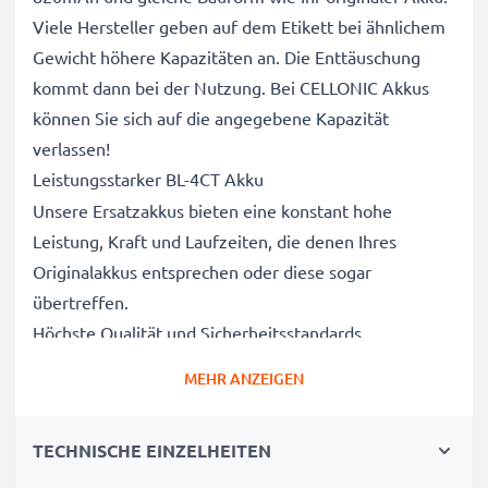
Viele Hersteller geben auf dem Etikett bei ähnlichem
Gewicht höhere Kapazitäten an. Die Enttäuschung
kommt dann bei der Nutzung. Bei CELLONIC Akkus
können Sie sich auf die angegebene Kapazität
verlassen!
Leistungsstarker BL-4CT Akku
Unsere Ersatzakkus bieten eine konstant hohe
Leistung, Kraft und Laufzeiten, die denen Ihres
Originalakkus entsprechen oder diese sogar
übertreffen.
Höchste Qualität und Sicherheitsstandards
Als Batteriespezialisten seit 2004 werden alle unsere
MEHR ANZEIGEN
Ersatzbatterien während des gesamten
Produktionsprozesses strengen und rigorosen Tests
TECHNISCHE EINZELHEITEN
unterzogen und entsprechen den höchsten EU-
Normen und darüber hinaus.