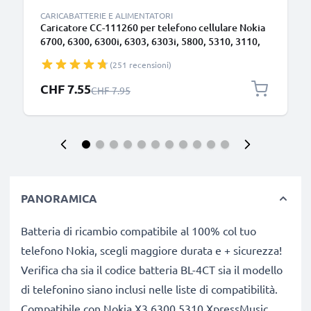
CARICABATTERIE E ALIMENTATORI
Caricatore CC-111260 per telefono cellulare Nokia
6700, 6300, 6300i, 6303, 6303i, 5800, 5310, 3110,
E90, E72, E71, N73, N70, N8 Ricambio caricabatteria
(251 recensioni)
di smartphone per un'alimentazione elettrica 2.5W
0.5A / 500mA efficiente & sicura
Prezzo speciale
CHF 7.55
Prezzo normale
CHF 7.95
PANORAMICA
Batteria di ricambio compatibile al 100% col tuo
telefono Nokia, scegli maggiore durata e + sicurezza!
Verifica cha sia il codice batteria BL-4CT sia il modello
di telefonino siano inclusi nelle liste di compatibilità.
Compatibile con Nokia X3 6300 5310 XpressMusic