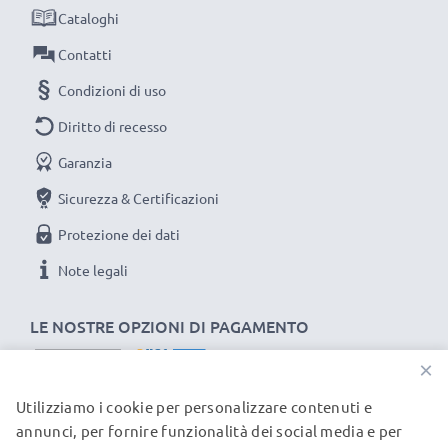
Cataloghi
Scegli CELLONIC, scegli la lunga durata, non fare
compromessi sulla qualità: ordina ora!
Contatti
Condizioni di uso
Diritto di recesso
Garanzia
Sicurezza & Certificazioni
Protezione dei dati
Note legali
LE NOSTRE OPZIONI DI PAGAMENTO
×
Utilizziamo i cookie per personalizzare contenuti e
I NOSTRI PARTNER DI SPEDIZIONE
annunci, per fornire funzionalità dei social media e per