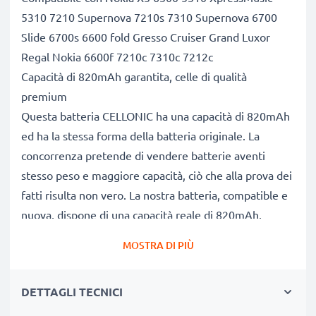
5310 7210 Supernova 7210s 7310 Supernova 6700
Slide 6700s 6600 fold Gresso Cruiser Grand Luxor
Regal Nokia 6600f 7210c 7310c 7212c
Capacità di 820mAh garantita, celle di qualità
premium
Questa batteria CELLONIC ha una capacità di 820mAh
ed ha la stessa forma della batteria originale. La
concorrenza pretende di vendere batterie aventi
stesso peso e maggiore capacità, ciò che alla prova dei
fatti risulta non vero. La nostra batteria, compatible e
nuova, dispone di una capacità reale di 820mAh,
proprio come pubblicizzato.
MOSTRA DI PIÙ
Grandi prestazioni: batteria BL-4CT con lunga durata di
vita utile
DETTAGLI TECNICI
Le nostre batterie sostitutive forniscono
continuamente altissime performance in termini di