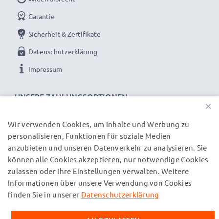
Garantie
Sicherheit & Zertifikate
Datenschutzerklärung
Impressum
UNSERE ZAHLUNGSOPTIONEN
×
Wir verwenden Cookies, um Inhalte und Werbung zu
personalisieren, Funktionen für soziale Medien
UNSERE VERSANDPARTNER
anzubieten und unseren Datenverkehr zu analysieren. Sie
können alle Cookies akzeptieren, nur notwendige Cookies
zulassen oder Ihre Einstellungen verwalten. Weitere
© subtel.ch 2026
Informationen über unsere Verwendung von Cookies
Alle Preise verstehen sich inklusive Mehrwertsteuer und
zuzüglich Versandkosten. Bitte beachten Sie, dass alle
finden Sie in unserer
Datenschutzerklärung
aufgeführten Marken eingetragene Marken ihrer jeweiligen
Inhaber sind und ausschließlich zur Information über unsere