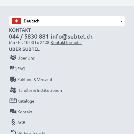
wieder mit voller Leistung und verkleinern Sie Ihren
ökologischen Fußabdruck durch Recycling und
Vermeidung von Elektroschrott.
▾
KONTAKT
044 / 5830 881
info@subtel.ch
Entscheiden Sie sich für CELLONIC und machen Sie
Mo - Fr: 10:00 to 21:00
Kontaktformular
keine Abstriche bei der Qualität!
ÜBER SUBTEL
Über Uns
FAQ
Zahlung & Versand
Händler & Institutionen
Kataloge
Kontakt
AGB
Widerrufsrecht