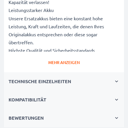
Kapazität verlassen!
Leistungsstarker Akku
Unsere Ersatzakkus bieten eine konstant hohe
Leistung, Kraft und Laufzeiten, die denen Ihres
Originalakkus entsprechen oder diese sogar
übertreffen.
Höchste Qualität und Sicherheitsstandards
Als Batteriespezialisten seit 2004 werden alle unsere
MEHR ANZEIGEN
Ersatzbatterien während des gesamten
Produktionsprozesses strengen und rigorosen Tests
TECHNISCHE EINZELHEITEN
unterzogen und entsprechen den höchsten EU-
Normen und darüber hinaus.
Die umweltfreundliche Alternative
KOMPATIBILITÄT
Ein neuer CELLONIC Akku ist im Vergleich zum
Neukauf eines Endgerätes die günstigere und
BEWERTUNGEN
umweltfreundlichere Alternative. Nutzen Sie Ihr Gerät