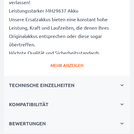
verlassen!
Leistungsstarker MH29637 Akku
Unsere Ersatzakkus bieten eine konstant hohe
Leistung, Kraft und Laufzeiten, die denen Ihres
Originalakkus entsprechen oder diese sogar
übertreffen.
Höchste Qualität und Sicherheitsstandards
Als Batteriespezialisten seit 2004 werden alle unsere
MEHR ANZEIGEN
Ersatzbatterien während des gesamten
Produktionsprozesses strengen und rigorosen Tests
TECHNISCHE EINZELHEITEN
unterzogen und entsprechen den höchsten EU-
Normen und darüber hinaus.
Die umweltfreundliche Alternative
KOMPATIBILITÄT
Ein neuer CELLONIC Akku ist im Vergleich zum
Neukauf eines Endgerätes die günstigere und
BEWERTUNGEN
umweltfreundlichere Alternative. Nutzen Sie Ihr Gerät