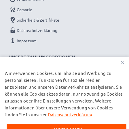
Garantie
Sicherheit & Zertifikate
Datenschutzerklärung
Impressum
UNSERE ZAHLUNGSOPTIONEN
×
Wir verwenden Cookies, um Inhalte und Werbung zu
personalisieren, Funktionen für soziale Medien
UNSERE VERSANDPARTNER
anzubieten und unseren Datenverkehr zu analysieren. Sie
können alle Cookies akzeptieren, nur notwendige Cookies
zulassen oder Ihre Einstellungen verwalten. Weitere
© subtel.ch 2026
Informationen über unsere Verwendung von Cookies
Alle Preise verstehen sich inklusive Mehrwertsteuer und
zuzüglich Versandkosten. Bitte beachten Sie, dass alle
finden Sie in unserer
Datenschutzerklärung
aufgeführten Marken eingetragene Marken ihrer jeweiligen
Inhaber sind und ausschließlich zur Information über unsere