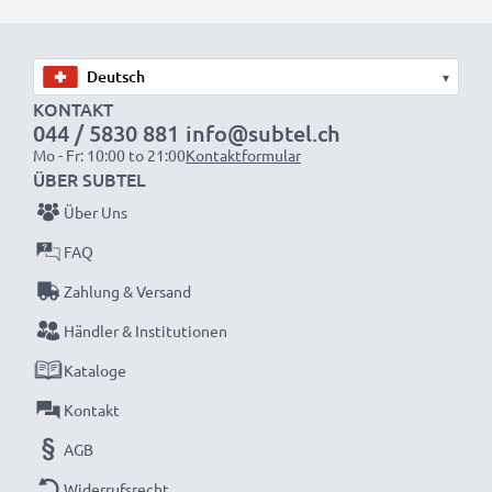
wieder mit voller Leistung und verkleinern Sie Ihren
ökologischen Fußabdruck durch Recycling und
Vermeidung von Elektroschrott.
▾
KONTAKT
044 / 5830 881
info@subtel.ch
Entscheiden Sie sich für CELLONIC und machen Sie
Mo - Fr: 10:00 to 21:00
Kontaktformular
keine Abstriche bei der Qualität!
ÜBER SUBTEL
Über Uns
FAQ
Zahlung & Versand
Händler & Institutionen
Kataloge
Kontakt
AGB
Widerrufsrecht