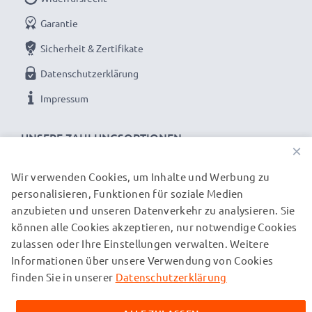
Garantie
Sicherheit & Zertifikate
Datenschutzerklärung
Impressum
UNSERE ZAHLUNGSOPTIONEN
×
Wir verwenden Cookies, um Inhalte und Werbung zu
personalisieren, Funktionen für soziale Medien
UNSERE VERSANDPARTNER
anzubieten und unseren Datenverkehr zu analysieren. Sie
können alle Cookies akzeptieren, nur notwendige Cookies
zulassen oder Ihre Einstellungen verwalten. Weitere
© subtel.ch 2026
Informationen über unsere Verwendung von Cookies
Alle Preise verstehen sich inklusive Mehrwertsteuer und
zuzüglich Versandkosten. Bitte beachten Sie, dass alle
finden Sie in unserer
Datenschutzerklärung
aufgeführten Marken eingetragene Marken ihrer jeweiligen
Inhaber sind und ausschließlich zur Information über unsere