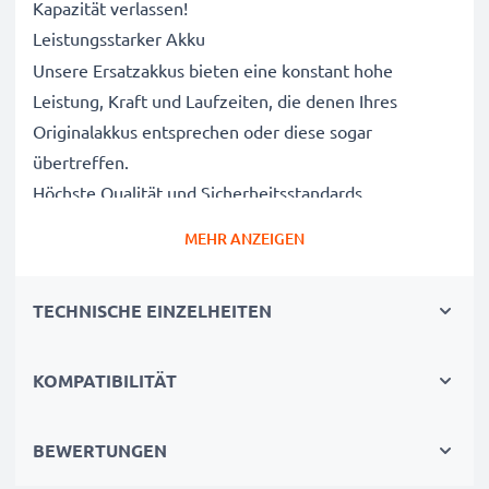
Kapazität verlassen!
Leistungsstarker Akku
Unsere Ersatzakkus bieten eine konstant hohe
Leistung, Kraft und Laufzeiten, die denen Ihres
Originalakkus entsprechen oder diese sogar
übertreffen.
Höchste Qualität und Sicherheitsstandards
Als Batteriespezialisten seit 2004 werden alle unsere
MEHR ANZEIGEN
Ersatzbatterien während des gesamten
Produktionsprozesses strengen und rigorosen Tests
TECHNISCHE EINZELHEITEN
unterzogen und entsprechen den höchsten EU-
Normen und darüber hinaus.
Die umweltfreundliche Alternative
KOMPATIBILITÄT
Ein neuer CELLONIC Akku ist im Vergleich zum
Neukauf eines Endgerätes die günstigere und
BEWERTUNGEN
umweltfreundlichere Alternative. Nutzen Sie Ihr Gerät