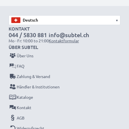
wieder mit voller Leistung und verkleinern Sie Ihren
ökologischen Fußabdruck durch Recycling und
Vermeidung von Elektroschrott.
▾
KONTAKT
044 / 5830 881
info@subtel.ch
Entscheiden Sie sich für CELLONIC und machen Sie
Mo - Fr: 10:00 to 21:00
Kontaktformular
keine Abstriche bei der Qualität!
ÜBER SUBTEL
Über Uns
FAQ
Zahlung & Versand
Händler & Institutionen
Kataloge
Kontakt
AGB
Widerrufsrecht