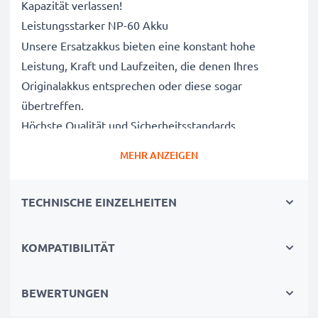
Kapazität verlassen!
Leistungsstarker NP-60 Akku
Unsere Ersatzakkus bieten eine konstant hohe
Leistung, Kraft und Laufzeiten, die denen Ihres
Originalakkus entsprechen oder diese sogar
übertreffen.
Höchste Qualität und Sicherheitsstandards
Als Batteriespezialisten seit 2004 werden alle unsere
MEHR ANZEIGEN
Ersatzbatterien während des gesamten
Produktionsprozesses strengen und rigorosen Tests
TECHNISCHE EINZELHEITEN
unterzogen und entsprechen den höchsten EU-
Normen und darüber hinaus.
Die umweltfreundliche Alternative
KOMPATIBILITÄT
Ein neuer CELLONIC Akku ist im Vergleich zum
Neukauf eines Endgerätes die günstigere und
BEWERTUNGEN
umweltfreundlichere Alternative. Nutzen Sie Ihr Gerät