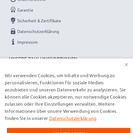
Garantie
Sicherheit & Zertifikate
Datenschutzerklärung
Impressum
UNSERE ZAHLUNGSOPTIONEN
×
Wir verwenden Cookies, um Inhalte und Werbung zu
personalisieren, Funktionen für soziale Medien
UNSERE VERSANDPARTNER
anzubieten und unseren Datenverkehr zu analysieren. Sie
können alle Cookies akzeptieren, nur notwendige Cookies
zulassen oder Ihre Einstellungen verwalten. Weitere
© subtel.ch 2026
Informationen über unsere Verwendung von Cookies
Alle Preise verstehen sich inklusive Mehrwertsteuer und
zuzüglich Versandkosten. Bitte beachten Sie, dass alle
finden Sie in unserer
Datenschutzerklärung
aufgeführten Marken eingetragene Marken ihrer jeweiligen
Inhaber sind und ausschließlich zur Information über unsere