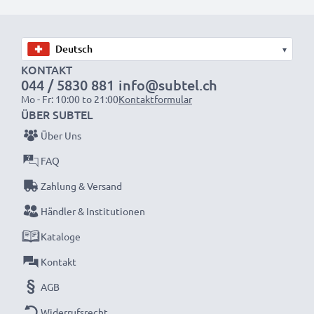
wieder mit voller Leistung und verkleinern Sie Ihren
ökologischen Fußabdruck durch Recycling und
Vermeidung von Elektroschrott.
▾
KONTAKT
044 / 5830 881
info@subtel.ch
Entscheiden Sie sich für CELLONIC und machen Sie
Mo - Fr: 10:00 to 21:00
Kontaktformular
keine Abstriche bei der Qualität!
ÜBER SUBTEL
Über Uns
FAQ
Zahlung & Versand
Händler & Institutionen
Kataloge
Kontakt
AGB
Widerrufsrecht