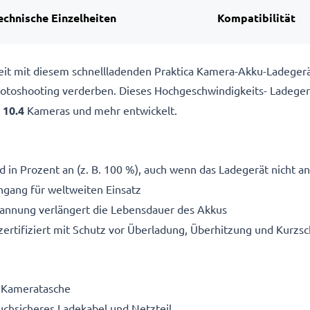
echnische Einzelheiten
Kompatibilität
reit mit diesem schnellladenden Praktica Kamera-Akku-Ladeger
 Fotoshooting verderben. Dieses Hochgeschwindigkeits-
Ladeger
 10.4
Kameras und mehr entwickelt.
 in Prozent an (z. B. 100 %), auch wenn das Ladegerät nicht an
gang für weltweiten Einsatz
pannung verlängert die Lebensdauer des Akkus
ertifiziert mit Schutz vor Überladung, Überhitzung und Kurzsc
e Kameratasche
ruchsicheres Ladekabel und Netzteil