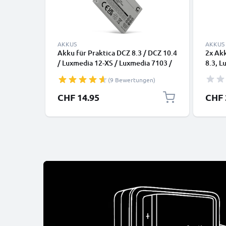
AKKUS
AKKUS
Akku für Praktica DCZ 8.3 / DCZ 10.4
2x Akk
/ Luxmedia 12-XS / Luxmedia 7103 /
8.3, L
Luxmedia 8203 / Luxmedia 8213
Luxme
(9 Bewertungen)
750mAh von CELLONIC
CELLO
CHF 14.95
CHF 