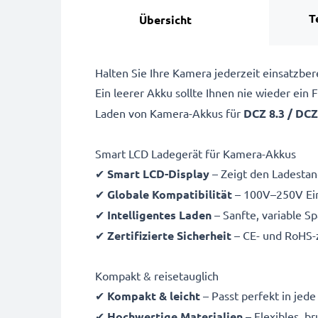
T
Übersicht
Halten Sie Ihre Kamera jederzeit einsatzbe
Ein leerer Akku sollte Ihnen nie wieder ein
Laden von
Kamera-Akkus für
DCZ 8.3 / DCZ
Smart LCD Ladegerät für Kamera-Akkus
✔
Smart LCD-Display
– Zeigt den Ladestand
✔
Globale Kompatibilität
– 100V–250V Ein
✔
Intelligentes Laden
– Sanfte, variable S
✔
Zertifizierte Sicherheit
– CE- und RoHS-z
Kompakt & reisetauglich
✔
Kompakt & leicht
– Passt perfekt in jed
✔
Hochwertige Materialien
– Flexibles, b