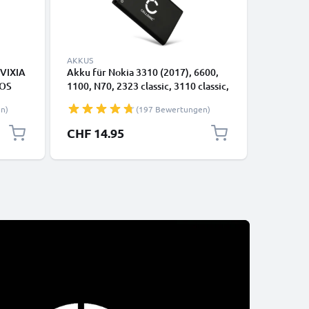
AKKUS
AKKUS
 VIXIA
Akku für Nokia 3310 (2017), 6600,
EN-EL1,N
EOS
1100, N70, 2323 classic, 3110 classic,
Nikon Co
mAh
N-Gage, 3110, 6230/6230i, 7610, BL-
Coolpix 
n)
(197 Bewertungen)
5C - 1020mAh 3.7V von CELLONIC
5400, Ko
Kamera E
CHF 14.95
CHF 19
Kameraa