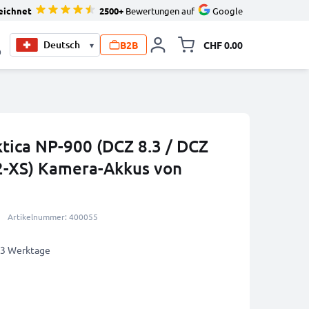
eichnet
2500+
Bewertungen auf
Google
B2B
CHF 0.00
▾
Minikarte um
0
ktica NP-900 (DCZ 8.3 / DCZ
2-XS) Kamera-Akkus von
Artikelnummer: 400055
2-3 Werktage