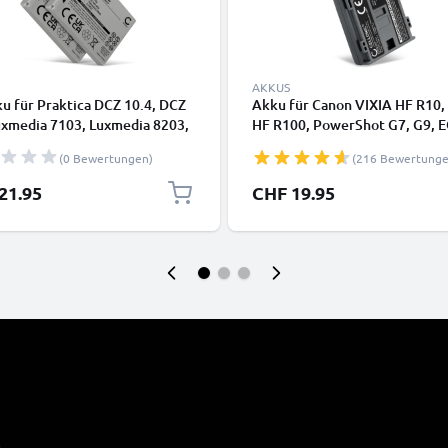
AKKUS
u für Praktica DCZ 10.4, DCZ
Akku für Canon VIXIA HF R10,
uxmedia 7103, Luxmedia 8203,
HF R100, PowerShot G7, G9, 
dia 8213 750mAh von
350D, EOS400D, MD101 700
(0 Bewertungen)
(216 Bewertunge
NIC
von CELLONIC
21.95
CHF 19.95