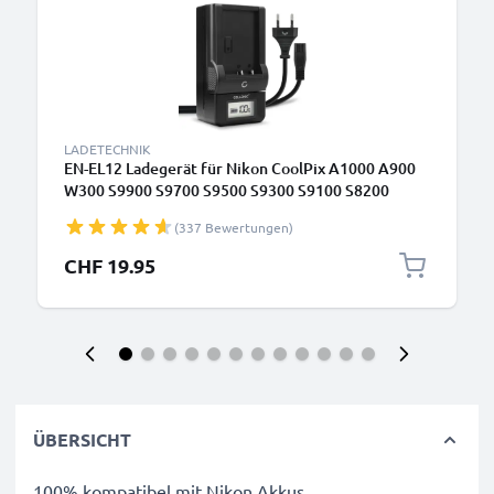
LADETECHNIK
EN-EL12 Ladegerät für Nikon CoolPix A1000 A900
W300 S9900 S9700 S9500 S9300 S9100 S8200
S6300 S6200 S31 Kamera-Akkus von CELLONIC
(337 Bewertungen)
CHF 19.95
ÜBERSICHT
100% kompatibel mit Nikon Akkus