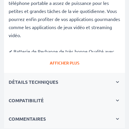
téléphone portable a assez de puissance pour les
petites et grandes tâches de la vie quotidienne. Vous
pourrez enfin profiter de vos applications gourmandes
comme les applications de jeux vidéo et streaming
vidéo.
✔ Batterie de Rechange de très bonne Qualité avec
une grande
Capacité: 850mAh
AFFICHER PLUS
✔
Longue durée de vie
avec sa Technologie moderne
au lithium sans effet de mémoire
DÉTAILS TECHNIQUES
✔
Sécurité et Fiabilité Garanties contre
: Courts-
Circuits, Surchauffes, Surtensions
COMPATIBILITÉ
✔ Chaque Cellules sont séparement testées et
contrôlées par des professionels compétants
✔ 100% Similaire avec votre batterie
COMMENTAIRES
d'origine AB483640 Samsung