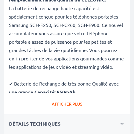
La batterie de rechange haute capacité est
spécialement conçue pour les téléphones portables
Samsung SGH-E250, SGH-C260, SGH-E900. Ce nouvel
accumulateur vous assure que votre téléphone
portable a assez de puissance pour les petites et
grandes tâches de la vie quotidienne. Vous pourrez
enfin profiter de vos applications gourmandes comme
les applications de jeux vidéo et streaming vidéo.
✔ Batterie de Rechange de très bonne Qualité avec
une grande
Capacité: 850mAh
✔
Longue durée de vie
avec sa Technologie moderne
AFFICHER PLUS
au lithium sans effet de mémoire
✔
Sécurité et Fiabilité Garanties contre
: Courts-
DÉTAILS TECHNIQUES
Circuits, Surchauffes, Surtensions