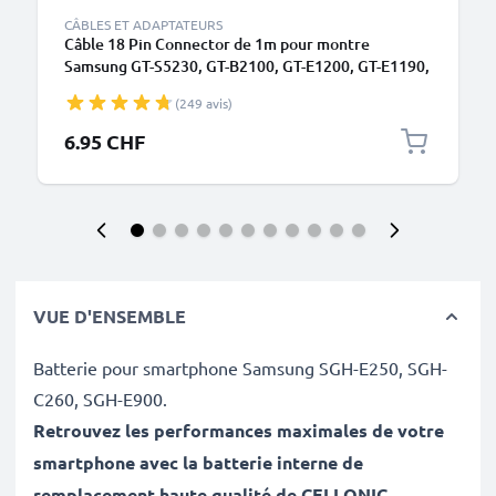
CÂBLES ET ADAPTATEURS
Câble 18 Pin Connector de 1m pour montre
Samsung GT-S5230, GT-B2100, GT-E1200, GT-E1190,
GT-E1150, SGH-F480 data et charge noir en PVC
(249 avis)
6.95 CHF
VUE D'ENSEMBLE
Batterie pour smartphone Samsung SGH-E250, SGH-
C260, SGH-E900.
Retrouvez les performances maximales de votre
smartphone avec la batterie interne de
remplacement haute qualité de CELLONIC
.