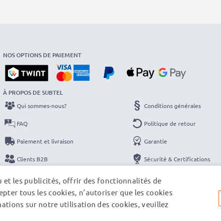
NOS OPTIONS DE PAIEMENT
À PROPOS DE SUBTEL
Qui sommes-nous?
Conditions générales
FAQ
Politique de retour
Paiement et livraison
Garantie
Clients B2B
Sécurité & Certifications
Catalogues
Protection des données
et les publicités, offrir des fonctionnalités de
pter tous les cookies, n’autoriser que les cookies
Contact
Mentions légales
tions sur notre utilisation des cookies, veuillez