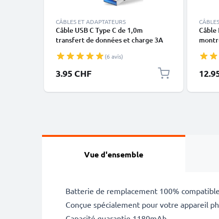
CÂBLES ET ADAPTATEURS
CÂBLES
Câble USB C Type C de 1,0m
Câble 
transfert de données et charge 3A
montre
noir en PVC
X, XS,
(6 avis)
blanc 
3.95 CHF
12.9
Vue d'ensemble
Batterie de remplacement 100% compatible
Conçue spécialement pour votre appareil pho
Capacité guarantie 1180mAh