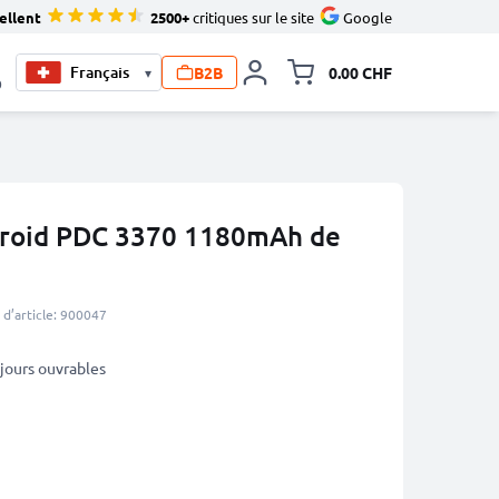
ellent
2500+
critiques sur le site
Google
B2B
0.00 CHF
▾
Toggle minicart, Le pan
0
laroid PDC 3370 1180mAh de
d’article: 900047
3 jours ouvrables