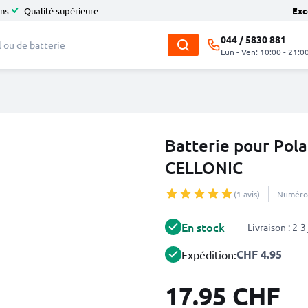
ans
Qualité supérieure
Exc
044 / 5830 881
Lun - Ven: 10:00 - 21:0
Batterie pour Po
CELLONIC
(1 avis)
Numéro 
En stock
Livraison : 2-
CHF 4.95
Expédition:
17.95 CHF