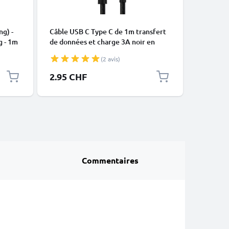
CÂBLES E
ng) -
Câble USB C Type C de 1m transfert
Câble Mi
g - 1m
de données et charge 3A noir en
data et 
Nylon
(2 avis)
2.95 CHF
5.95 C
Commentaires