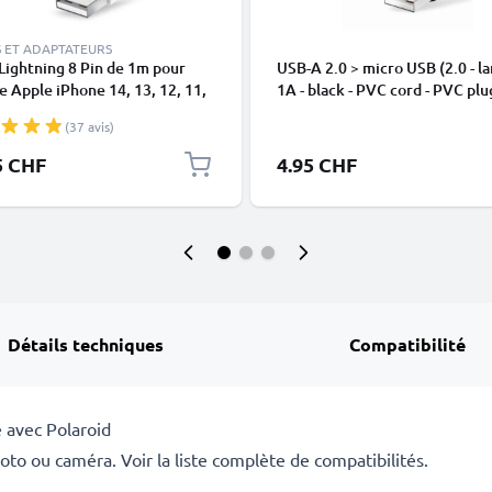
 ET ADAPTATEURS
Lightning 8 Pin de 1m pour
USB-A 2.0 > micro USB (2.0 - la
 Apple iPhone 14, 13, 12, 11,
1A - black - PVC cord - PVC plu
 XR, 8, 7, SE data et charge
(37 avis)
en
5 CHF
4.95 CHF
Détails techniques
Compatibilité
 avec Polaroid
to ou caméra. Voir la liste complète de compatibilités.