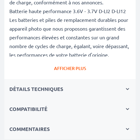
de charge, conformément à nos annonces.
Batterie haute performance 3.6V - 3.7V D-LI2 D-LI12
Les batteries et piles de remplacement durables pour
appareil photo que nous proposons garantissent des
performances élevées et constantes sur un grand
nombre de cycles de charge, égalant, voire dépassant,
les performances de votre batterie d'origine.
Excellentes normes de qualité et sécurité
AFFICHER PLUS
En tant que spécialistes de piles et batteries depuis
2004, chacune de nos piles de remplacement pour
DÉTAILS TECHNIQUES
caméras on fait l'objet de contrôles de qualité stricts
et rigoureux afin de respecter les normes de l'UE et
de les dépasser.
COMPATIBILITÉ
Indispensable pour tout équipement photo
Ces batteries de remplacement pour appareils photo
COMMENTAIRES
constituent une source d'énergie fiable pour les