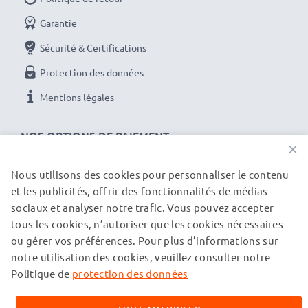
Garantie
Sécurité & Certifications
Protection des données
Mentions légales
NOS OPTIONS DE PAIEMENT
×
Nous utilisons des cookies pour personnaliser le contenu
et les publicités, offrir des fonctionnalités de médias
NOS PARTENAIRES DE LIVRAISON
sociaux et analyser notre trafic. Vous pouvez accepter
tous les cookies, n’autoriser que les cookies nécessaires
ou gérer vos préférences. Pour plus d’informations sur
© subtel.ch 2026
notre utilisation des cookies, veuillez consulter notre
Tous les prix incluent la TVA et excluent les frais de port.
Veuillez noter que toutes les marques citées sont des
Politique de
protection des données
marques déposées de leurs propriétaires respectifs et sont
mentionnées sur nos pages web uniquement pour fournir des