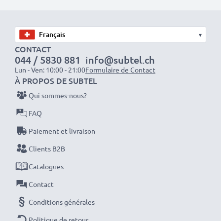
séances photo ou vidéo intensives et prolongées. Elles
sont parfaites comme batteries principales,
secondaires, de secours, de rechange, de réserve ou
▾
supplémentaires pour les professionnels et les
CONTACT
044 / 5830 881
info@subtel.ch
amateurs.
Lun - Ven: 10:00 - 21:00
Formulaire de Contact
À PROPOS DE SUBTEL
Optez pour CELLONIC et ne faites aucun compromis
Qui sommes-nous?
sur la qualité. Passez votre commande dès maintenant
FAQ
!
Paiement et livraison
Clients B2B
Catalogues
Contact
Conditions générales
Politique de retour