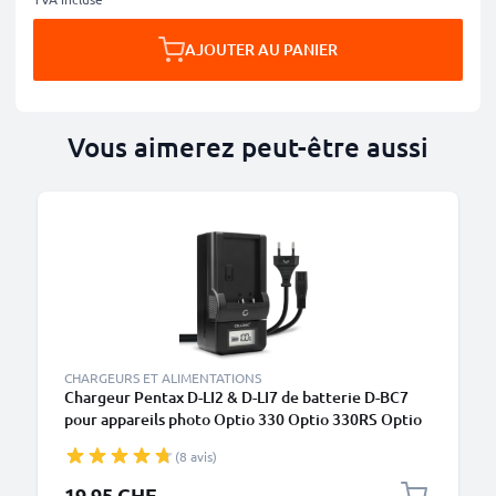
AJOUTER AU PANIER
Vous aimerez peut-être aussi
CHARGEURS ET ALIMENTATIONS
Chargeur Pentax D-LI2 & D-LI7 de batterie D-BC7
pour appareils photo Optio 330 Optio 330RS Optio
430 Optio 430RS Optio 450 Optio 550 Optio 555
(8 avis)
Optio 750Z Optio MX Optio MX4 de CELLONIC
19.95 CHF