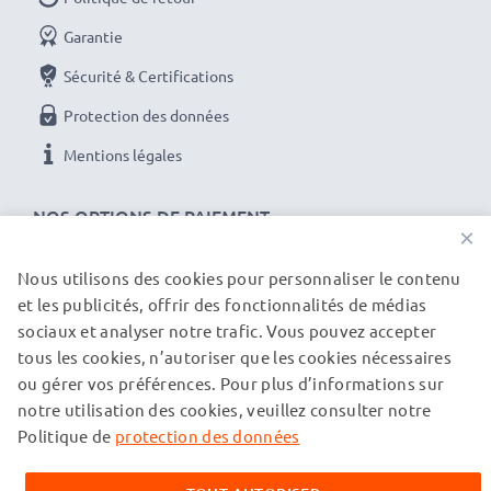
Garantie
Sécurité & Certifications
Protection des données
Mentions légales
NOS OPTIONS DE PAIEMENT
×
Nous utilisons des cookies pour personnaliser le contenu
et les publicités, offrir des fonctionnalités de médias
NOS PARTENAIRES DE LIVRAISON
sociaux et analyser notre trafic. Vous pouvez accepter
tous les cookies, n’autoriser que les cookies nécessaires
ou gérer vos préférences. Pour plus d’informations sur
© subtel.ch 2026
notre utilisation des cookies, veuillez consulter notre
Tous les prix incluent la TVA et excluent les frais de port.
Veuillez noter que toutes les marques citées sont des
Politique de
protection des données
marques déposées de leurs propriétaires respectifs et sont
mentionnées sur nos pages web uniquement pour fournir des