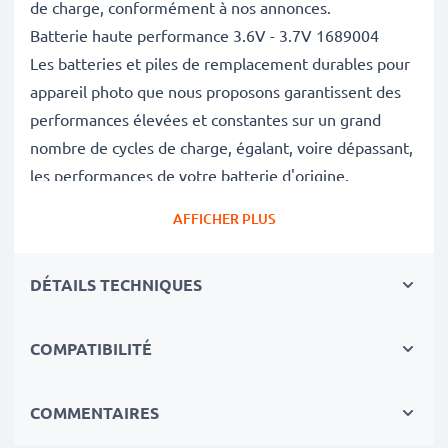
de charge, conformément à nos annonces.
Batterie haute performance 3.6V - 3.7V 1689004
Les batteries et piles de remplacement durables pour
appareil photo que nous proposons garantissent des
performances élevées et constantes sur un grand
nombre de cycles de charge, égalant, voire dépassant,
les performances de votre batterie d'origine.
Excellentes normes de qualité et sécurité
AFFICHER PLUS
En tant que spécialistes de piles et batteries depuis
2004, chacune de nos piles de remplacement pour
DÉTAILS TECHNIQUES
caméras on fait l'objet de contrôles de qualité stricts
et rigoureux afin de respecter les normes de l'UE et
de les dépasser.
COMPATIBILITÉ
Indispensable pour tout équipement photo
Ces batteries de remplacement pour appareils photo
COMMENTAIRES
constituent une source d'énergie fiable pour les