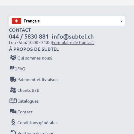
séances photo ou vidéo intensives et prolongées. Elles
sont parfaites comme batteries principales,
secondaires, de secours, de rechange, de réserve ou
▾
supplémentaires pour les professionnels et les
CONTACT
044 / 5830 881
info@subtel.ch
amateurs.
Lun - Ven: 10:00 - 21:00
Formulaire de Contact
À PROPOS DE SUBTEL
Optez pour CELLONIC et ne faites aucun compromis
Qui sommes-nous?
sur la qualité. Passez votre commande dès maintenant
FAQ
!
Paiement et livraison
Clients B2B
Catalogues
Contact
Conditions générales
Politique de retour