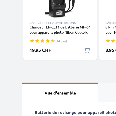
CHARGEURS ET ALIMENTATIONS
CÂBLES
Chargeur EN-EL11 de batterie MH-64
8 Pin 
pour appareils photo Nikon Coolpix
pour 
S550 / Coolpix S560 de CELLONIC
D5300
(14 avis)
3200 
19.95 CHF
8.95
Vue d'ensemble
Batterie de rechange pour appareil pho