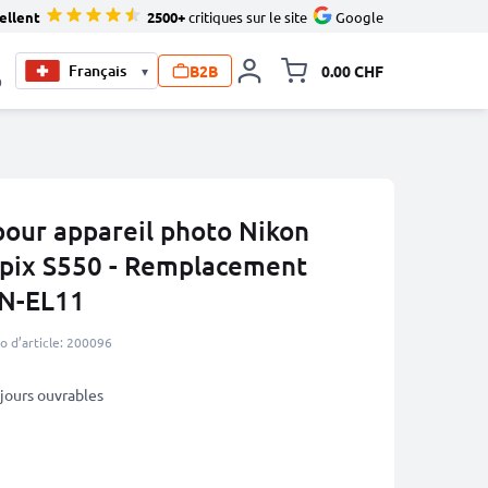
ellent
2500+
critiques sur le site
Google
B2B
0.00 CHF
▾
Toggle minicart, Le pan
0
our appareil photo Nikon
lpix S550 - Remplacement
N-EL11
 d’article: 200096
3 jours ouvrables