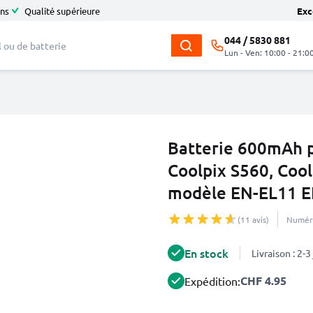
ans
Qualité supérieure
Exc
044 / 5830 881
Lun - Ven: 10:00 - 21:0
Batterie 600mAh p
Coolpix S560, Coo
modèle EN-EL11 E
(11 avis)
Numéro
En stock
Livraison : 2-
CHF 4.95
Expédition: