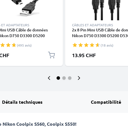
 ET ADAPTATEURS
CÂBLES ET ADAPTATEURS
Mini USB Câble de données
2x 8 Pin Mini USB Câble de do
Nikon D750 D3300 D5200
Nikon D750 D3300 D5200 D53
 D3200 D7200 Coolpix 3100
D3200 D7200 Coolpix 3100 32
(495 avis)
(18 avis)
5600
5600
 CHF
13.95 CHF
Détails techniques
Compatibilité
to Nikon
Coolpix S560, Coolpix S550
!