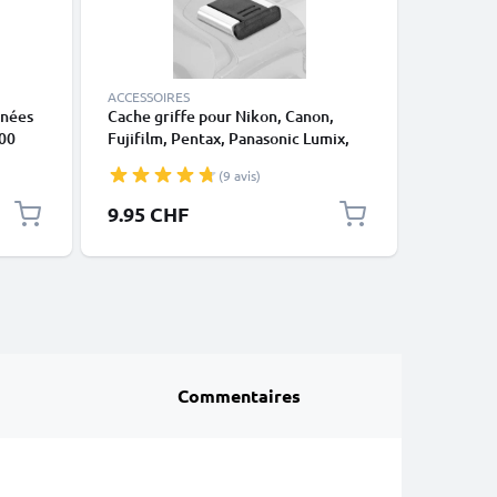
ACCESSOIRES
CÂBLES E
nnées
Cache griffe pour Nikon, Canon,
Câble RC
00
Fujifilm, Pentax, Panasonic Lumix,
Coolpix 
00
Leica de CELLONIC
Coolpix S
(9 avis)
S200 - C
Connecte
Prix spéc
9.95 CHF
14.20 
Composit
Caméra, 
Commentaires