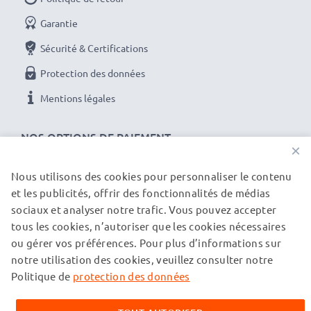
Garantie
Sécurité & Certifications
Protection des données
Mentions légales
NOS OPTIONS DE PAIEMENT
×
Nous utilisons des cookies pour personnaliser le contenu
et les publicités, offrir des fonctionnalités de médias
NOS PARTENAIRES DE LIVRAISON
sociaux et analyser notre trafic. Vous pouvez accepter
tous les cookies, n’autoriser que les cookies nécessaires
ou gérer vos préférences. Pour plus d’informations sur
© subtel.ch 2026
notre utilisation des cookies, veuillez consulter notre
Tous les prix incluent la TVA et excluent les frais de port.
Veuillez noter que toutes les marques citées sont des
Politique de
protection des données
marques déposées de leurs propriétaires respectifs et sont
mentionnées sur nos pages web uniquement pour fournir des