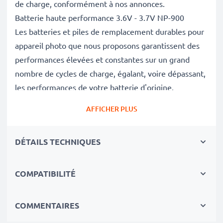
de charge, conformément à nos annonces.
Batterie haute performance 3.6V - 3.7V NP-900
Les batteries et piles de remplacement durables pour
appareil photo que nous proposons garantissent des
performances élevées et constantes sur un grand
nombre de cycles de charge, égalant, voire dépassant,
les performances de votre batterie d'origine.
Excellentes normes de qualité et sécurité
AFFICHER PLUS
En tant que spécialistes de piles et batteries depuis
2004, chacune de nos piles de remplacement pour
DÉTAILS TECHNIQUES
caméras on fait l'objet de contrôles de qualité stricts
et rigoureux afin de respecter les normes de l'UE et
de les dépasser.
COMPATIBILITÉ
Indispensable pour tout équipement photo
Ces batteries de remplacement pour appareils photo
COMMENTAIRES
constituent une source d'énergie fiable pour les