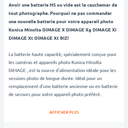
Avoir une batterie HS ou vide est le cauchemar de
tout photographe. Pourquoi ne pas commander
une nouvelle batterie pour votre appareil photo
Konica Minolta DiMAGE X DiMAGE Xg DiMAGE Xi
DiMAGE Xt DiMAGE Xt BIZ!
La batterie haute capacité, spécialement conçue pour
les caméras et appareils photo Konica Minolta
DiMAGE , est la source d'alimentation idéale pour les
sessions photo de longue durée. Idéal pour un
remplacement d'une batterie ancienne ou en batterie
de secours pour votre appareil photo préféré.
Avec cette batterie neuve de substitution CELLONIC,
AFFICHER PLUS
retrouvez la performance de votre appareil photo
comme au jour de son achat.