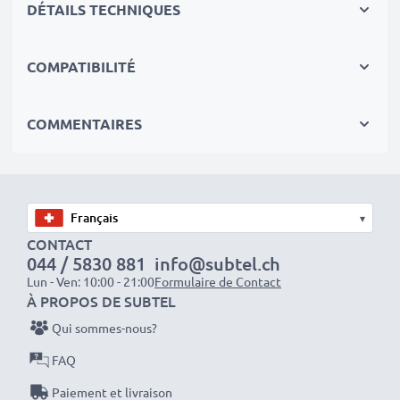
DÉTAILS TECHNIQUES
✔
Batterie de rechange de très bonne qualité
avec
COMPATIBILITÉ
une grande
Capacité: 750mAh
✔
Longue durée de vie
avec sa Technologie moderne
au lithium sans effet de mémoire
COMMENTAIRES
✔
Sécurité et Fiabilité Garanties contre
: Courts-
Circuits, Surchauffes, Surtensions
✔
Les batteries sont testées et contrôlées
par des
▾
professionels compétants
CONTACT
✔
100% compatible
avec votre batterie
044 / 5830 881
info@subtel.ch
d'origine Konica NP-200
Lun - Ven: 10:00 - 21:00
Formulaire de Contact
À PROPOS DE SUBTEL
Données techniques:
Qui sommes-nous?
Marque:
CELLONIC
FAQ
Capacité
: 750mAh
Paiement et livraison