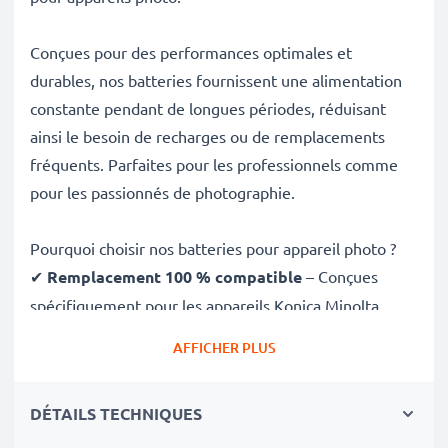
Conçues pour des performances optimales et
durables, nos batteries fournissent une alimentation
constante pendant de longues périodes, réduisant
ainsi le besoin de recharges ou de remplacements
fréquents. Parfaites pour les professionnels comme
pour les passionnés de photographie.
Pourquoi choisir nos batteries pour appareil photo ?
✔
Remplacement 100 % compatible
– Conçues
spécifiquement pour les appareils Konica Minolta
DiMAGE G500, G530, G600 et plus. Cliquez sur
AFFICHER PLUS
l’onglet Compatibilités pour la liste complète
✔
Capacité garantie de 850mAh
– Fournit 850mAh
DÉTAILS TECHNIQUES
3.7V pour de longues séances photo avec moins de
recharges