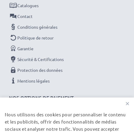
les batteries avant leur première utilisation.
Catalogues
Contact
Chaque batterie CELLONIC est soumise à des tests
stricts pour garantir des performances élevées et
Conditions générales
une alimentation durable. Commandez maintenant
Politique de retour
pour une livraison rapide et une garantie de 3 ans !
Garantie
Sécurité & Certifications
Protection des données
Mentions légales
NOS OPTIONS DE PAIEMENT
×
Nous utilisons des cookies pour personnaliser le contenu
et les publicités, offrir des fonctionnalités de médias
NOS PARTENAIRES DE LIVRAISON
sociaux et analyser notre trafic. Vous pouvez accepter