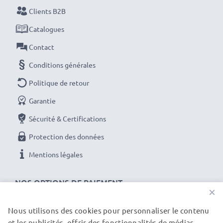
et une longévité optimales, chargez complètement
Clients B2B
vos batteries avant leur première utilisation.
Catalogues
Ne ratez plus jamais un cliché avec ce chargeur de
Contact
batterie LCD intelligent et compact de CELLONIC.
Conditions générales
Commandez dès maintenant pour une livraison rapide
Politique de retour
et une garantie de 3 ans !
Garantie
Sécurité & Certifications
Protection des données
Mentions légales
NOS OPTIONS DE PAIEMENT
×
Nous utilisons des cookies pour personnaliser le contenu
et les publicités, offrir des fonctionnalités de médias