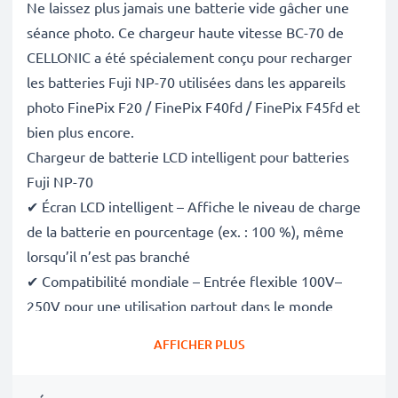
Ne laissez plus jamais une batterie vide gâcher une
séance photo. Ce chargeur haute vitesse BC-70 de
CELLONIC a été spécialement conçu pour recharger
les batteries Fuji NP-70 utilisées dans les appareils
photo FinePix F20 / FinePix F40fd / FinePix F45fd et
bien plus encore.
Chargeur de batterie LCD intelligent pour batteries
Fuji NP-70
✔ Écran LCD intelligent – Affiche le niveau de charge
de la batterie en pourcentage (ex. : 100 %), même
lorsqu’il n’est pas branché
✔ Compatibilité mondiale – Entrée flexible 100V–
250V pour une utilisation partout dans le monde
✔ Charge intelligente – Tension variable douce qui
AFFICHER PLUS
prolonge la durée de vie de la batterie
✔ Sécurité certifiée – Conforme aux normes CE et