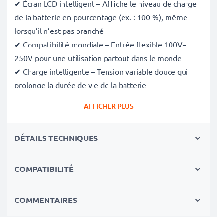
✔ Écran LCD intelligent – Affiche le niveau de charge
de la batterie en pourcentage (ex. : 100 %), même
lorsqu’il n’est pas branché
✔ Compatibilité mondiale – Entrée flexible 100V–
250V pour une utilisation partout dans le monde
✔ Charge intelligente – Tension variable douce qui
prolonge la durée de vie de la batterie
✔ Sécurité certifiée – Conforme aux normes CE et
AFFICHER PLUS
RoHS, avec protection contre la surcharge, la
surchauffe et les courts-circuits
DÉTAILS TECHNIQUES
Compact et prêt pour le voyage
✔ Compact et léger – Se glisse parfaitement dans
votre sac photo
COMPATIBILITÉ
✔ Matériaux durables de qualité – Comprend un câble
de charge flexible et incassable, ainsi qu’un
COMMENTAIRES
adaptateur secteur