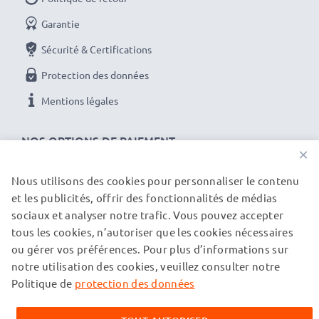
Garantie
Sécurité & Certifications
Protection des données
Mentions légales
NOS OPTIONS DE PAIEMENT
×
Nous utilisons des cookies pour personnaliser le contenu
et les publicités, offrir des fonctionnalités de médias
NOS PARTENAIRES DE LIVRAISON
sociaux et analyser notre trafic. Vous pouvez accepter
tous les cookies, n’autoriser que les cookies nécessaires
ou gérer vos préférences. Pour plus d’informations sur
© subtel.ch 2026
notre utilisation des cookies, veuillez consulter notre
Tous les prix incluent la TVA et excluent les frais de port.
Veuillez noter que toutes les marques citées sont des
Politique de
protection des données
marques déposées de leurs propriétaires respectifs et sont
mentionnées sur nos pages web uniquement pour fournir des