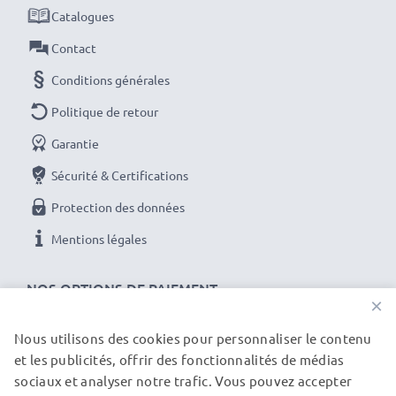
les batteries avant leur première utilisation.
Catalogues
Contact
Chaque batterie CELLONIC est soumise à des tests
stricts pour garantir des performances élevées et
Conditions générales
une alimentation durable. Commandez maintenant
Politique de retour
pour une livraison rapide et une garantie de 3 ans !
Garantie
Sécurité & Certifications
Protection des données
Mentions légales
NOS OPTIONS DE PAIEMENT
×
Nous utilisons des cookies pour personnaliser le contenu
et les publicités, offrir des fonctionnalités de médias
NOS PARTENAIRES DE LIVRAISON
sociaux et analyser notre trafic. Vous pouvez accepter