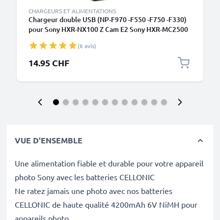
CHARGEURS ET ALIMENTATIONS
Chargeur double USB (NP-F970 -F550 -F750 -F330)
pour Sony HXR-NX100 Z Cam E2 Sony HXR-MC2500
NEX-FS700R NEX-FS700RH HVR-Z1 HVR-V1 + 1m +
(6 avis)
Câble USB de CELLONIC
14.95 CHF
VUE D'ENSEMBLE
Une alimentation fiable et durable pour votre appareil
photo Sony avec les batteries CELLONIC
Ne ratez jamais une photo avec nos batteries
CELLONIC de haute qualité 4200mAh 6V NiMH pour
appareils photo.