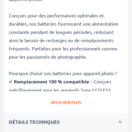
Conçues pour des performances optimales et
durables, nos batteries fournissent une alimentation
constante pendant de longues périodes, réduisant
ainsi le besoin de recharges ou de remplacements
fréquents. Parfaites pour les professionnels comme
pour les passionnés de photographie.
Pourquoi choisir nos batteries pour appareil photo ?
✔
Remplacement 100 % compatible
– Conçues
spécifiquement pour les appareils Sony CCD-F55,
CCD-380, CCD-TR2000 et plus. Cliquez sur l’onglet
AFFICHER PLUS
Compatibilités pour la liste complète
✔
Capacité garantie de 4200mAh
– Fournit
DÉTAILS TECHNIQUES
4200mAh 6V pour de longues séances photo avec
moins de recharges