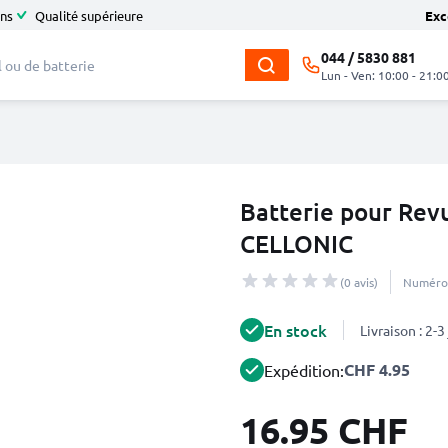
ans
Qualité supérieure
Exc
044 / 5830 881
Lun - Ven: 10:00 - 21:0
Batterie pour Re
CELLONIC
(0 avis)
Numéro 
En stock
Livraison : 2-
CHF 4.95
Expédition:
16.95 CHF