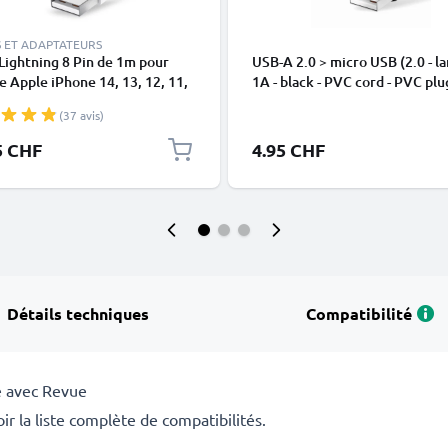
 ET ADAPTATEURS
Lightning 8 Pin de 1m pour
USB-A 2.0 > micro USB (2.0 - la
 Apple iPhone 14, 13, 12, 11,
1A - black - PVC cord - PVC plu
 XR, 8, 7, SE data et charge
(37 avis)
en
5 CHF
4.95 CHF
Détails techniques
Compatibilité
e avec Revue
r la liste complète de compatibilités.