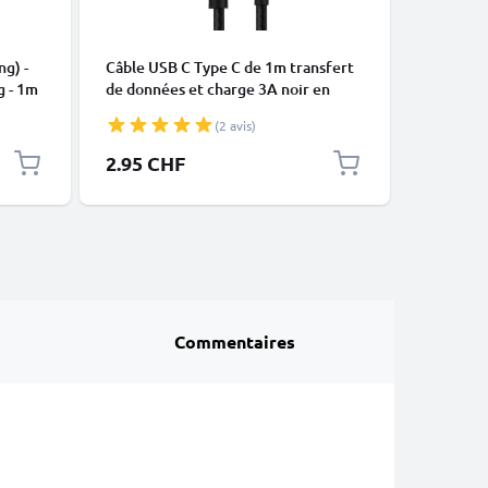
CÂBLES E
ng) -
Câble USB C Type C de 1m transfert
Câble Mi
g - 1m
de données et charge 3A noir en
data et 
Nylon
(2 avis)
2.95 CHF
5.95 C
Commentaires