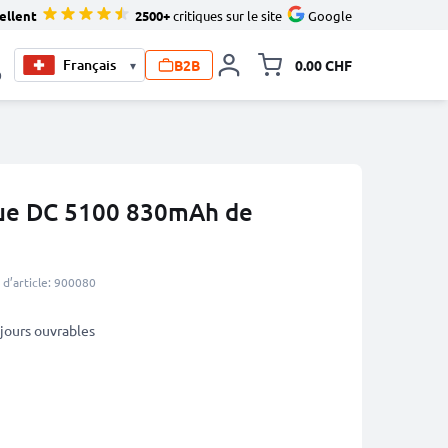
ellent
2500+
critiques sur le site
Google
B2B
0.00 CHF
▾
Toggle minicart, Le pan
0
vue DC 5100 830mAh de
d’article: 900080
3 jours ouvrables