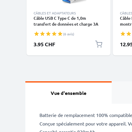
CÂBLES ET ADAPTATEURS
CÂBLES
Câble USB C Type C de 1,0m
Câble 
transfert de données et charge 3A
montre
noir en PVC
X, XS,
(6 avis)
blanc 
3.95 CHF
12.9
Vue d'ensemble
Batterie de remplacement 100% compatibl
Conçue spécialement pour votre appareil. Voi
Capacité garantie 830mAh