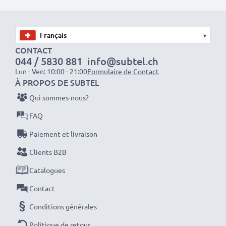
séances photo ou vidéo intensives et prolongées. Elles
sont parfaites comme batteries principales,
secondaires, de secours, de rechange, de réserve ou
▾
supplémentaires pour les professionnels et les
CONTACT
044 / 5830 881
info@subtel.ch
amateurs.
Lun - Ven: 10:00 - 21:00
Formulaire de Contact
À PROPOS DE SUBTEL
Optez pour CELLONIC et ne faites aucun compromis
Qui sommes-nous?
sur la qualité. Passez votre commande dès maintenant
FAQ
!
Paiement et livraison
Clients B2B
Catalogues
Contact
Conditions générales
Politique de retour