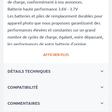
de charge, conformément à nos annonces.
Batterie haute performance 3.6V - 3.7V
Les batteries et piles de remplacement durables pour
appareil photo que nous proposons garantissent des
performances élevées et constantes sur un grand
nombre de cycles de charge, égalant, voire dépassant,
les performances de votre batterie d'origine.
Excellentes normes de qualité et sécurité
AFFICHER PLUS
En tant que spécialistes de piles et batteries depuis
2004, chacune de nos piles de remplacement pour
DÉTAILS TECHNIQUES
caméras on fait l'objet de contrôles de qualité stricts
et rigoureux afin de respecter les normes de l'UE et
de les dépasser.
COMPATIBILITÉ
Indispensable pour tout équipement photo
Ces batteries de remplacement pour appareils photo
COMMENTAIRES
constituent une source d'énergie fiable pour les