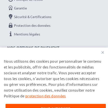
Garantie
Sécurité & Certifications
Protection des données
Mentions légales
NOS OPTIONS DE PAIEMENT
×
Nous utilisons des cookies pour personnaliser le contenu
et les publicités, offrir des fonctionnalités de médias
NOS PARTENAIRES DE LIVRAISON
sociaux et analyser notre trafic. Vous pouvez accepter
tous les cookies, n’autoriser que les cookies nécessaires
ou gérer vos préférences. Pour plus d’informations sur
© subtel.ch 2026
notre utilisation des cookies, veuillez consulter notre
Tous les prix incluent la TVA et excluent les frais de port.
Veuillez noter que toutes les marques citées sont des
Politique de
protection des données
marques déposées de leurs propriétaires respectifs et sont
mentionnées sur nos pages web uniquement pour fournir des