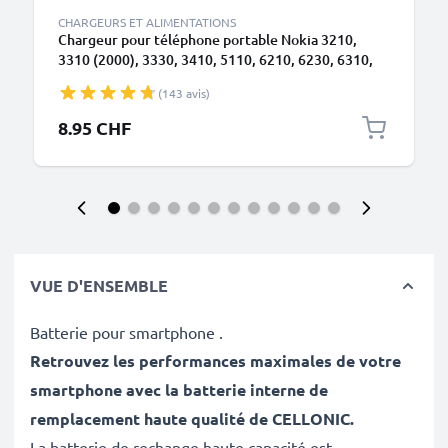
CHARGEURS ET ALIMENTATIONS
Chargeur pour téléphone portable Nokia 3210,
3310 (2000), 3330, 3410, 5110, 6210, 6230, 6310,
6310i, 8210, 8310, 8810, 8850 - Alimentation 0.5A /
(143 avis)
500mA smartphone, Cordon / Câble de Charge 1.4m
8.95 CHF
VUE D'ENSEMBLE
Batterie pour smartphone .
Retrouvez les performances maximales de votre
smartphone avec la batterie interne de
remplacement haute qualité de CELLONIC
.
La batterie de rechange haute capacité est