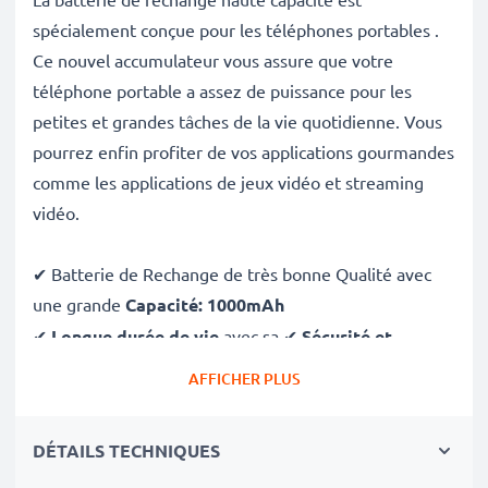
spécialement conçue pour les téléphones portables .
Ce nouvel accumulateur vous assure que votre
téléphone portable a assez de puissance pour les
petites et grandes tâches de la vie quotidienne. Vous
pourrez enfin profiter de vos applications gourmandes
comme les applications de jeux vidéo et streaming
vidéo.
✔ Batterie de Rechange de très bonne Qualité avec
une grande
Capacité: 1000mAh
✔
Longue durée de vie
avec sa ✔
Sécurité et
Fiabilité Garanties contre
: Courts-Circuits,
AFFICHER PLUS
Surchauffes, Surtensions
✔ Chaque Cellules sont séparement testées et
DÉTAILS TECHNIQUES
contrôlées par des professionels compétants