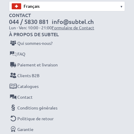
▾
CONTACT
044 / 5830 881
info@subtel.ch
Optez pour CELLONIC et ne faites aucun compromis
Lun - Ven: 10:00 - 21:00
Formulaire de Contact
sur la qualité. Passez votre commande dès maintenant
À PROPOS DE SUBTEL
!
Qui sommes-nous?
FAQ
Paiement et livraison
Clients B2B
Catalogues
Contact
Conditions générales
Politique de retour
Garantie