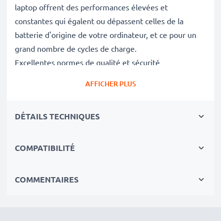
laptop offrent des performances élevées et
constantes qui égalent ou dépassent celles de la
batterie d'origine de votre ordinateur, et ce pour un
grand nombre de cycles de charge.
Excellentes normes de qualité et sécurité
En tant que spécialistes des batteries depuis 2004,
AFFICHER PLUS
chacune de nos batteries de remplacement fait l'objet
de contrôles de qualité stricts et rigoureux afin de
DÉTAILS TECHNIQUES
respecter les normes de l'UE et de les dépasser.
Le choix durable
Optez pour le remplacement de la batterie plutôt que
COMPATIBILITÉ
celui de votre notebook. C'est le choix le plus avisé,
économique et respectueux de l'environnement. Non
COMMENTAIRES
seulement cela vous permet d'économiser de l'argent,
mais aussi de réduire votre empreinte écologique
grâce au recyclage.