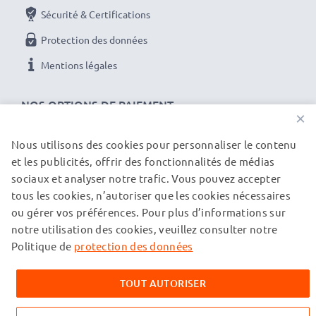
Sécurité & Certifications
Protection des données
Mentions légales
NOS OPTIONS DE PAIEMENT
×
Nous utilisons des cookies pour personnaliser le contenu
et les publicités, offrir des fonctionnalités de médias
NOS PARTENAIRES DE LIVRAISON
sociaux et analyser notre trafic. Vous pouvez accepter
tous les cookies, n’autoriser que les cookies nécessaires
ou gérer vos préférences. Pour plus d’informations sur
© subtel.ch 2026
notre utilisation des cookies, veuillez consulter notre
Tous les prix incluent la TVA et excluent les frais de port.
Veuillez noter que toutes les marques citées sont des
Politique de
protection des données
marques déposées de leurs propriétaires respectifs et sont
mentionnées sur nos pages web uniquement pour fournir des
TOUT AUTORISER
informations sur nos produits.