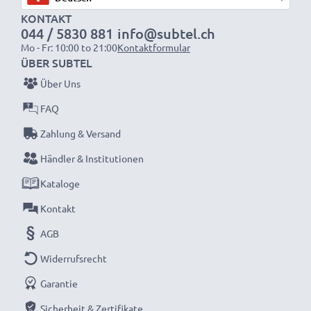
Geld sparen, der Umwelt dienen
KONTAKT
044 / 5830 881
info@subtel.ch
Tauschen Sie den Akku aus, nicht Ihren Laptop. Das ist
Mo - Fr: 10:00 to 21:00
Kontaktformular
die klügere, billigere und umweltfreundlichere Wahl –
ÜBER SUBTEL
Sie verringern Ihren ökologischen Fußabdruck durch
Über Uns
Recycling und reduzieren unnötigen Abfall
FAQ
Schnelle Lieferung. 30 Tage Rückgaberecht.
Zahlung & Versand
Bestellen Sie jetzt!
Händler & Institutionen
Kataloge
Kontakt
AGB
Widerrufsrecht
Garantie
Sicherheit & Zertifikate