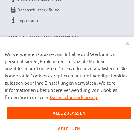
Datenschutzerklärung
Impressum
UNSERE ZAHLUNGSOPTIONEN
×
Wir verwenden Cookies, um Inhalte und Werbung zu
personalisieren, Funktionen für soziale Medien
UNSERE VERSANDPARTNER
anzubieten und unseren Datenverkehr zu analysieren. Sie
können alle Cookies akzeptieren, nur notwendige Cookies
zulassen oder Ihre Einstellungen verwalten. Weitere
© subtel.ch 2026
Informationen über unsere Verwendung von Cookies
Alle Preise verstehen sich inklusive Mehrwertsteuer und
zuzüglich Versandkosten. Bitte beachten Sie, dass alle
finden Sie in unserer
Datenschutzerklärung
aufgeführten Marken eingetragene Marken ihrer jeweiligen
Inhaber sind und ausschließlich zur Information über unsere
ALLE ZULASSEN
Produkte auf unseren Webseiten genannt werden.
ABLEHNEN