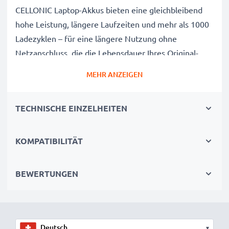
CELLONIC Laptop-Akkus bieten eine gleichbleibend
hohe Leistung, längere Laufzeiten und mehr als 1000
Ladezyklen – für eine längere Nutzung ohne
Netzanschluss, die die Lebensdauer Ihres Original-
Laptop-Akkus erreicht oder übertrifft
MEHR ANZEIGEN
CE-, FCC- & RoHS-geprüft
Unsere Akkuzellen der Klasse A werden rigoros
TECHNISCHE EINZELHEITEN
getestet, um ein optimales Sicherheitsniveau zu
gewährleisten, und verfügen über einen integrierten
Kurzschluss-, Überhitzungs- und
KOMPATIBILITÄT
Überspannungsschutz
3 Jahre Garantie
BEWERTUNGEN
Als spezialisierter Anbieter seit 2004 stehen unsere
Ersatzakkus für hohe Qualität und zertifizierte
Standards – deshalb erhalten Sie eine 36-monatige
Garantie
▾