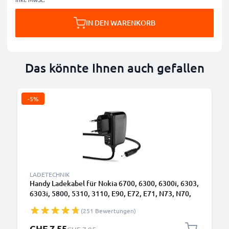
IN DEN WARENKORB
Das könnte Ihnen auch gefallen
-5%
LADETECHNIK
Handy Ladekabel für Nokia 6700, 6300, 6300i, 6303,
6303i, 5800, 5310, 3110, E90, E72, E71, N73, N70,
N8 Smartphone - 0.5A / 500mA 2.0mm Ladegerät
(251 Bewertungen)
1.10m, Handyladekabel
Sonderpreis
CHF 7.55