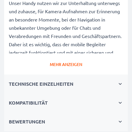
Unser Handy nutzen wir zur Unterhaltung unterwegs
und zuhause, für Kamera-Aufnahmen zur Erinnerung
an besondere Momente, bei der Navigation in
unbekannter Umgebung oder für Chats und
Verabredungen mit Freunden und Geschäftspartnern.
Daher ist es wichtig, dass der mobile Begleiter
jederzeit funktiontiert und mit einer sicheren und
langelebigen Stromversorgung ausgestattet ist.
MEHR ANZEIGEN
Der CELLONIC Nokia 6303, 5220, 3720, 6730, 6303i,
TECHNISCHE EINZELHEITEN
C5-00, C3-01 Touch and Type Wechselakku wurde mit
diesem Hintergrund speziell für das 6303, 5220, 3720,
6730, 6303i, C5-00, C3-01 Touch and Type Handy /
KOMPATIBILITÄT
Smartphone entwickelt.
Mit diesem, neuen Akku hat Ihr Mobiltelefon mehr als
BEWERTUNGEN
genug Power für die täglichen, kleinen und großen