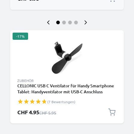
-17%
ZUBEHÖR
CELLONIC USB C Ventilator für Handy Smartphone
Tablet: Handyventilator mit USB-C Anschluss
Stecker - Android Miniventilator USB Gadget - Mini
(7 Bewertungen)
Fan Lüfter, Reiseventilator, leise tragbar klein
schwarz
Sonderpreis
CHF 4.95
Regulärer Preis
CHF 5.95