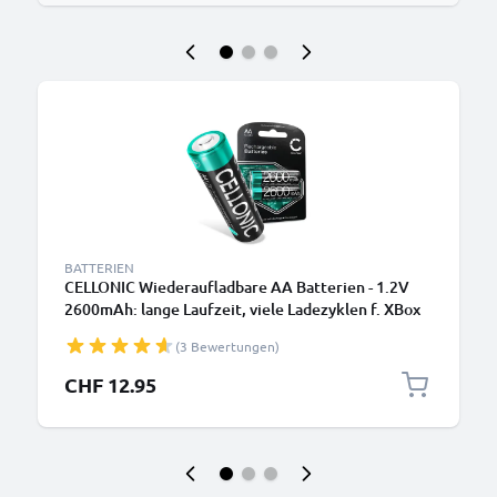
BATTERIEN
CELLONIC Wiederaufladbare AA Batterien - 1.2V
2600mAh: lange Laufzeit, viele Ladezyklen f. XBox
Controller Kamera Fahrradbeleuchtung Telefon
(3 Bewertungen)
GPS Navigation Funkgeräte - Akkubatterie:
aufladbare NiMH Akku AA Mignon R6 LR6
CHF 12.95
rechargeable Battery