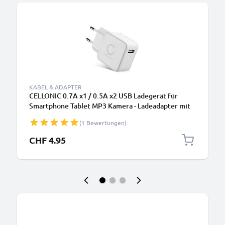
KABEL & ADAPTER
CELLONIC 0.7A x1 / 0.5A x2 USB Ladegerät für
Smartphone Tablet MP3 Kamera - Ladeadapter mit
USB Anschluss Stecker - Strom Adapter:
(1 Bewertungen)
Ladestecker für Steckdose - Lader Netzstecker
Netzteil
CHF 4.95