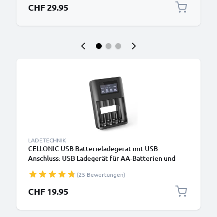
CHF 29.95
LADETECHNIK
CELLONIC USB Batterieladegerät mit USB
Anschluss: USB Ladegerät für AA-Batterien und
AAA-Batterien (NiMH Akku Batterien) -
(25 Bewertungen)
Akkuladegerät mit 4 Ladeschächten - AA AAA
Batterien mit USB aufladen
CHF 19.95