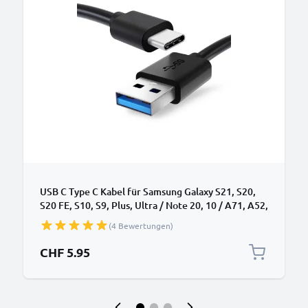
USB C Type C Kabel für Samsung Galaxy S21, S20,
S20 FE, S10, S9, Plus, Ultra / Note 20, 10 / A71, A52,
A51, A21s, A12 Handy Ladekabel - 1m 3A PVC
(4 Bewertungen)
schwarz - Datenkabel für Smartphone
CHF 5.95