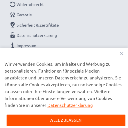
Widerrufsrecht
Garantie
Sicherheit & Zertifikate
Datenschutzerklärung
Impressum
×
UNSERE ZAHLUNGSOPTIONEN
Wir verwenden Cookies, um Inhalte und Werbung zu
personalisieren, Funktionen für soziale Medien
anzubieten und unseren Datenverkehr zu analysieren. Sie
können alle Cookies akzeptieren, nur notwendige Cookies
UNSERE VERSANDPARTNER
zulassen oder Ihre Einstellungen verwalten. Weitere
Informationen über unsere Verwendung von Cookies
finden Sie in unserer
Datenschutzerklärung
© subtel.ch 2026
Alle Preise verstehen sich inklusive Mehrwertsteuer und
zuzüglich Versandkosten. Bitte beachten Sie, dass alle
ALLE ZULASSEN
aufgeführten Marken eingetragene Marken ihrer jeweiligen