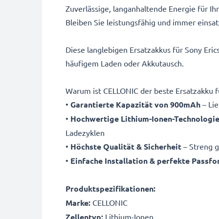
Zuverlässige, langanhaltende Energie für Ih
Bleiben Sie leistungsfähig und immer eins
Diese langlebigen Ersatzakkus für Sony Eric
häufigem Laden oder Akkutausch.
Warum ist CELLONIC der beste Ersatzakku fü
•
Garantierte Kapazität von 900mAh
– Li
•
Hochwertige Lithium-Ionen-Technologi
Ladezyklen
•
Höchste Qualität & Sicherheit
– Streng g
•
Einfache Installation & perfekte Passf
Produktspezifikationen:
Marke:
CELLONIC
Zellentyp:
Lithium-Ionen