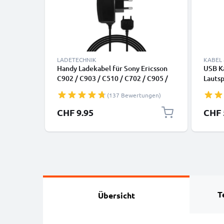
LADETECHNIK
KABEL
Handy Ladekabel für Sony Ericsson
USB Ka
C902 / C903 / C510 / C702 / C905 /
Lauts
G705u / G502 / G700 / G900
Smart
(137 Bewertungen)
Smartphone - 0.5A / 500mA Ericsson
Daten
Connector Ladegerät 1.1m,
CHF 9.95
CHF 
Handyladekabel
T
Übersicht