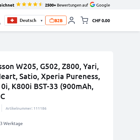
eichnet
2500+
Bewertungen auf
Google
B2B
CHF 0.00
▾
Minikarte um
0
sson W205, G502, Z800, Yari,
art, Satio, Xperia Pureness,
0i, K800i BST-33 (900mAh,
IC
Artikelnummer: 111186
2-3 Werktage