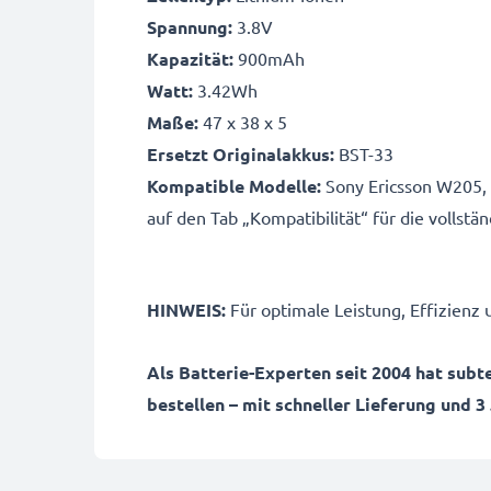
Spannung:
3.8V
Kapazität:
900mAh
Watt:
3.42Wh
Maße:
47 x 38 x 5
Ersetzt Originalakkus:
BST-33
Kompatible Modelle:
Sony Ericsson W205, G
auf den Tab „Kompatibilität“ für die vollstän
HINWEIS:
Für optimale Leistung, Effizienz 
Als Batterie-Experten seit 2004 hat subt
bestellen – mit schneller Lieferung und 3