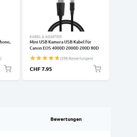
KABEL & ADAPTER
LADETECH
hone,
Mini USB Kamera USB Kabel für
USB Dopp
Canon EOS 4000D 2000D 200D 80D
für LP-E
PVC
700D 600D 6D Mark II 5D Mark III
für Cano
)
(298 Bewertungen)
EOS M10 PowerShot G7X SX530
Mark II 6
IXUS 185 Video-/ Fotokameras - IFC-
XC10 Kam
CHF 7.95
CHF 14
200U IFC-400PCU IFC-500U
Netzteil
Datenkabel 2.0, PVC Ladekabel
Bewertungen