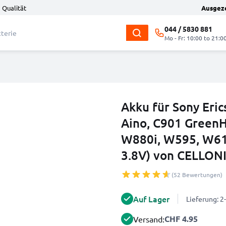
 Qualität
Ausgez
044 / 5830 881
Mo - Fr: 10:00 to 21:0
Akku für Sony Eric
Aino, C901 GreenHe
W880i, W595, W61
3.8V) von CELLON
(52 Bewertungen)
Auf Lager
Lieferung: 
CHF 4.95
Versand: