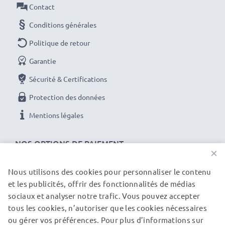
Contact
Conditions générales
Politique de retour
Garantie
Sécurité & Certifications
Protection des données
Mentions légales
NOS OPTIONS DE PAIEMENT
×
Nous utilisons des cookies pour personnaliser le contenu
et les publicités, offrir des fonctionnalités de médias
NOS PARTENAIRES DE LIVRAISON
sociaux et analyser notre trafic. Vous pouvez accepter
tous les cookies, n’autoriser que les cookies nécessaires
ou gérer vos préférences. Pour plus d’informations sur
© subtel.ch 2026