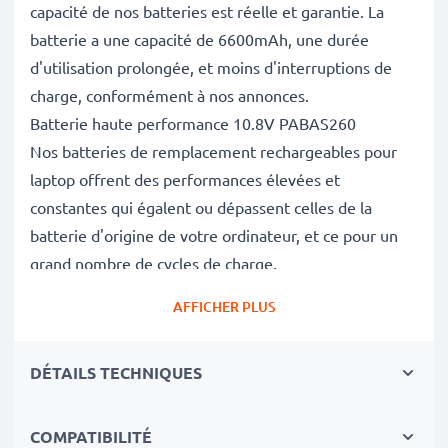
capacité de nos batteries est réelle et garantie. La
batterie a une capacité de 6600mAh, une durée
d'utilisation prolongée, et moins d'interruptions de
charge, conformément à nos annonces.
Batterie haute performance 10.8V PABAS260
Nos batteries de remplacement rechargeables pour
laptop offrent des performances élevées et
constantes qui égalent ou dépassent celles de la
batterie d'origine de votre ordinateur, et ce pour un
grand nombre de cycles de charge.
Excellentes normes de qualité et sécurité
AFFICHER PLUS
En tant que spécialistes des batteries depuis 2004,
chacune de nos batteries de remplacement fait l'objet
DÉTAILS TECHNIQUES
de contrôles de qualité stricts et rigoureux afin de
respecter les normes de l'UE et de les dépasser.
Le choix durable
COMPATIBILITÉ