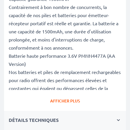
Contrairement à bon nombre de concurrents, la
capacité de nos piles et batteries pour émetteur-
récepteur portatif est réelle et garantie. La batterie a
une capacité de 1500mAh, une durée d'utilisation
prolongée, et moins d'interruptions de charge,
conformément à nos annonces.
Batterie haute performance 3.6V PMNN4477A (AA
Version)
Nos batteries et piles de remplacement rechargeables
pour radio offrent des performances élevées et
constantes qui égalent ou dépassent celles de la
batterie d'origine de votre talkie-walkie, et ce pour un
AFFICHER PLUS
grand nombre de cycles de charge.
Excellentes normes de qualité et sécurité
DÉTAILS TECHNIQUES
En tant que spécialistes des batteries depuis 2004,
chacune de nos batteries de remplacement fait l'objet