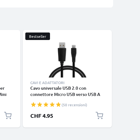
Bestseller
CAVI E ADATTATORI
CAVI E AD
per
Cavo universale USB 2.0 con
Cavo USB
ini
connettore Micro USB verso USB A
USB per t
M550
cavetto dati & ricarica 1A in PVC
& ricaric
(50 recensioni)
 M873
nero
io da
CHF 4.95
CHF 4.