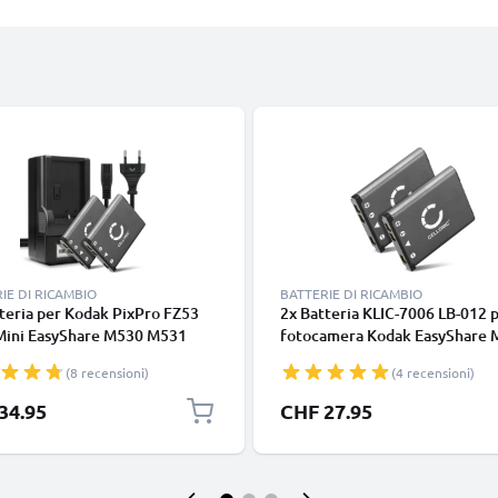
IE DI RICAMBIO
BATTERIE DI RICAMBIO
teria per Kodak PixPro FZ53
2x Batteria KLIC-7006 LB-012 
Mini EasyShare M530 M531
fotocamera Kodak EasyShare M
M550 M552 M575 M580 M583
M23 M522 M530 M531 M532 
(8 recensioni)
(4 recensioni)
- KLIC-7006 LB-012 700mAh +
M552 M575 M577 M580 M583
batteria di Ricambio
M883 M5370 Affidabile ricamb
34.95
CHF 27.95
uzione scorta
700mAh, marca CELLONIC