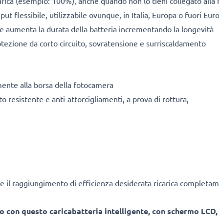
arica (esempio: 100%), anche quando non lo tieni collegato alla 
ut flessibile, utilizzabile ovunque, in Italia, Europa o fuori Eur
ile aumenta la durata della batteria incrementando la longevità
tezione da corto circuito, sovratensione e surriscaldamento
mente alla borsa della fotocamera
o resistente e anti-attorcigliamenti, a prova di rottura,
e il raggiungimento di efficienza desiderata ricarica completam
o con questo caricabatteria intelligente, con schermo LCD