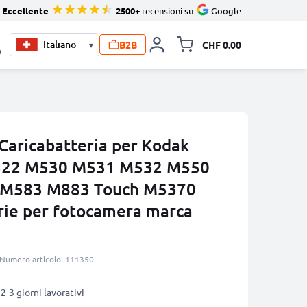
Eccellente
2500+
recensioni su
Google
B2B
CHF 0.00
▾
Allineare i
0
Caricabatteria per Kodak
M522 M530 M531 M532 M550
M583 M883 Touch M5370
rie per fotocamera marca
Numero articolo: 111350
2-3 giorni lavorativi