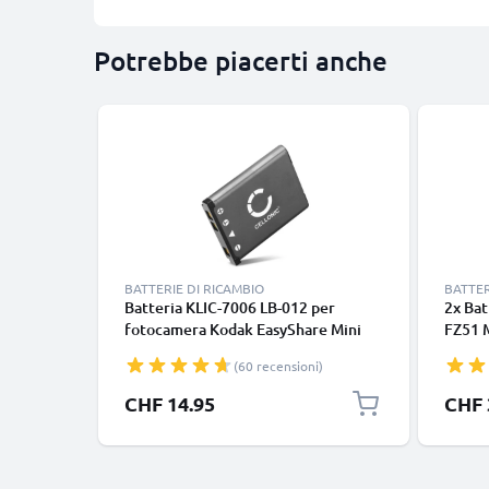
Potrebbe piacerti anche
BATTERIE DI RICAMBIO
BATTER
Batteria KLIC-7006 LB-012 per
2x Bat
fotocamera Kodak EasyShare Mini
FZ51 
M23 M522 M530 M531 M532 M550
M532 
(60 recensioni)
M552 M575 M577 M580 M583 M873
M873 
M883 Affidabile ricambio da
Carica
CHF 14.95
CHF 
700mAh, marca CELLONIC
sostit