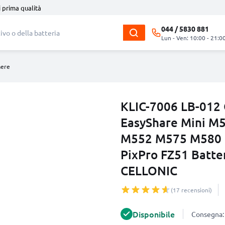
i prima qualità
044 / 5830 881
Lun - Ven: 10:00 - 21:0
mere
KLIC-7006 LB-012 
EasyShare Mini 
M552 M575 M580 
PixPro FZ51 Batte
CELLONIC
(17 recensioni)
Disponibile
Consegna: 