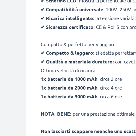
✔
Schermo LCD
: mostra la percentuale di c
✔
Compatibilità universale
: 100V–250V inp
✔
Ricarica intelligente
: la tensione variab
✔
Sicurezza certificato
: CE & RoHS con pro
Compatto & perfetto per viaggiare
✔
Compatto & leggero:
si adatta perfetta
✔
Qualità e materiale duraturo:
con cavett
Ottima velocità di ricarica
1x batteria da 1000 mAh
: circa 2 ore
1x batteria da 2000 mAh
: circa 4 ore
1x batteria da 3000 mAh
: circa 6 ore
NOTA BENE:
per una prestaziona ottimale 
Non lasciarti scappare neanche uno scatt