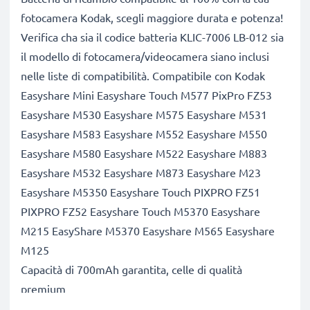
fotocamera Kodak, scegli maggiore durata e potenza!
Verifica cha sia il codice batteria KLIC-7006 LB-012 sia
il modello di fotocamera/videocamera siano inclusi
nelle liste di compatibilità. Compatibile con Kodak
Easyshare Mini Easyshare Touch M577 PixPro FZ53
Easyshare M530 Easyshare M575 Easyshare M531
Easyshare M583 Easyshare M552 Easyshare M550
Easyshare M580 Easyshare M522 Easyshare M883
Easyshare M532 Easyshare M873 Easyshare M23
Easyshare M5350 Easyshare Touch PIXPRO FZ51
PIXPRO FZ52 Easyshare Touch M5370 Easyshare
M215 EasyShare M5370 Easyshare M565 Easyshare
M125
Capacità di 700mAh garantita, celle di qualità
premium
Questa batteria CELLONIC ha una capacità di 700mAh