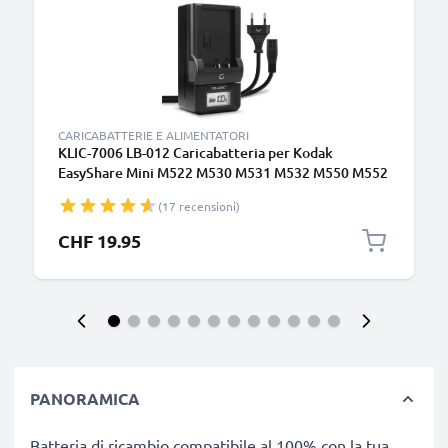
CARICABATTERIE E ALIMENTATORI
KLIC-7006 LB-012 Caricabatteria per Kodak
EasyShare Mini M522 M530 M531 M532 M550 M552
M575 M580 M583 M883 Touch M5370 PixPro FZ51
(17 recensioni)
Batterie per fotocamera marca CELLONIC
CHF 19.95
PANORAMICA
Batteria di ricambio compatibile al 100% con la tua