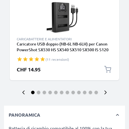
CARICABATTERIE E ALIMENTATORI
Caricatore USB doppio (NB-6L NB-6LH) per Canon
PowerShot SX530 HS SX540 SX510 SX500 IS S120
D30 Digital IXUS 105 + 1m + Cavo USB di CELLONIC
(11 recensioni)
CHF 14.95
PANORAMICA
Batteria di ricambio compatibile al 100% con la tua