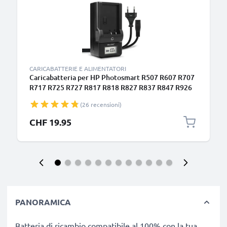
CARICABATTERIE E ALIMENTATORI
Caricabatteria per HP Photosmart R507 R607 R707
R717 R725 R727 R817 R818 R827 R837 R847 R926
R927 R937 R967 V5040u Batterie per fotocamera
(26 recensioni)
marca CELLONIC
CHF 19.95
PANORAMICA
Batteria di ricambio compatibile al 100% con la tua