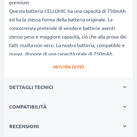
premium
Questa batteria CELLONIC ha una capacità di 750mAh
ed ha la stessa forma della batteria originale. La
concorrenza pretende di vendere batterie aventi
stesso peso e maggiore capacità, ciò che alla prova dei
fatti risulta non vero. La nostra batteria, compatible e
nuova, dispone di una capacità reale di 750mAh,
proprio come pubblicizzato.
MOSTRA DI PIÙ
Grandi prestazioni: batteria BC50 con lunga durata di
vita utile
DETTAGLI TECNICI
Le nostre batterie sostitutive forniscono
continuamente altissime performance in termini di
potenza & autonomia. Le prestazioni eguagliano o
COMPATIBILITÀ
superano quelle della vecchia batteria originale
Motorola del tuo telefono, raggiungendo una lunga
RECENSIONI
durata di vita. Usa il tuo smartphone senza più l'ansia