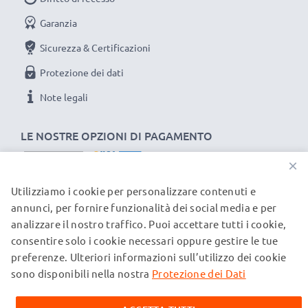
Garanzia
Sicurezza & Certificazioni
Protezione dei dati
Note legali
LE NOSTRE OPZIONI DI PAGAMENTO
×
Utilizziamo i cookie per personalizzare contenuti e
I NOSTRI PARTNER DI SPEDIZIONE
annunci, per fornire funzionalità dei social media e per
analizzare il nostro traffico. Puoi accettare tutti i cookie,
consentire solo i cookie necessari oppure gestire le tue
© subtel.ch 2026
preferenze. Ulteriori informazioni sull’utilizzo dei cookie
Tutti i prezzi sono comprensivi di IVA e al netto dei costi di
spedizione. Si prega di notare che tutti i marchi citati sono
sono disponibili nella nostra
Protezione dei Dati
marchi registrati dei rispettivi proprietari e vengono
menzionati sulle nostre pagine web esclusivamente per