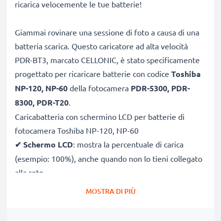
ricarica velocemente le tue batterie!
Giammai rovinare una sessione di foto a causa di una
batteria scarica. Questo caricatore ad alta velocità
PDR-BT3, marcato CELLONIC, è stato specificamente
progettato per ricaricare batterie con codice
Toshiba
NP-120, NP-60
della fotocamera
PDR-5300, PDR-
8300, PDR-T20
.
Caricabatteria con schermino LCD per batterie di
fotocamera Toshiba NP-120, NP-60
✔
Schermo LCD
: mostra la percentuale di carica
(esempio: 100%), anche quando non lo tieni collegato
alla rete
✔
Compatibilità universale
: 100V–250V input
MOSTRA DI PIÙ
flessibile, utilizzabile ovunque, in Italia, Europa o fuori
Europa