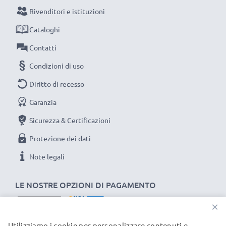
1x batteria da 3000 mAh
: circa 6 ore
Rivenditori e istituzioni
Cataloghi
NOTA BENE:
per una prestaziona ottimale e il
Contatti
raggiungimento di efficienza desiderata ricarica
Condizioni di uso
completamente le batterie prima d‘impiegarle.
Diritto di recesso
Non lasciarti scappare neanche uno scatto con
Garanzia
questo caricabatteria intelligente, con schermo
Sicurezza & Certificazioni
LCD, marcato CELLONIC. Ordina ora, spedizione
Protezione dei dati
rapida e 3 anni di garanzia!
Note legali
LE NOSTRE OPZIONI DI PAGAMENTO
×
Utilizziamo i cookie per personalizzare contenuti e