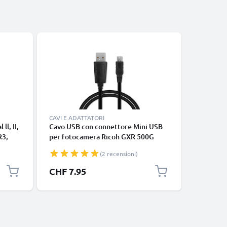
CAVI E ADATTATORI
BATTERIE 
ll, II,
Cavo USB con connettore Mini USB
Batteria
R3,
per fotocamera Ricoh GXR 500G
LX3, DM
 WG-
500SE Caplio GX200 GX100 GX CX4
DMC-FX3
(2 recensioni)
CX3 CX2 CX1 G600 G700 R1 R1s R2
1100mAh 
R3 R5 R6 R7 R8 R10 Filo lungo 1m
di lunga
CHF 7.95
CHF 18
ricarica 1A cavetto dati in piacevole
fotograf
PVC nero