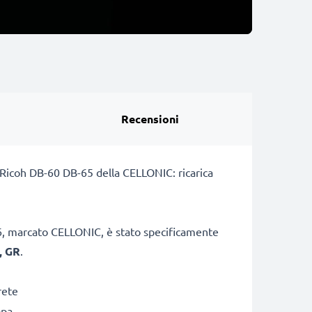
Recensioni
a Ricoh DB-60 DB-65 della CELLONIC: ricarica
J-6, marcato CELLONIC, è stato specificamente
I, GR
.
rete
opa