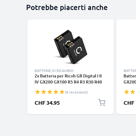
Potrebbe piacerti anche
BATTERIE DI RICAMBIO
BATTER
2x Batteria per Ricoh GR Digital I II
Batter
IV GX200 GX100 R5 R4 R3 R30 R40
GX200 
G600 DB60 DB65 1100mAh , marca
R30 R
(9 recensioni)
CELLONIC, ricambi di lunga durata
CELLON
per macchine fotografiche e
per ma
CHF 34.95
CHF 
videocamere
video