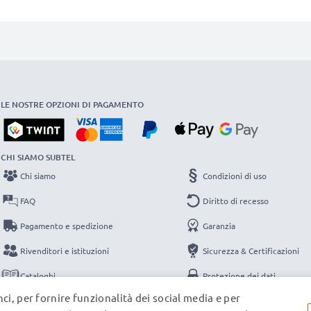
LE NOSTRE OPZIONI DI PAGAMENTO
CHI SIAMO SUBTEL
Chi siamo
Condizioni di uso
FAQ
Diritto di recesso
Pagamento e spedizione
Garanzia
Rivenditori e istituzioni
Sicurezza & Certificazioni
Cataloghi
Protezione dei dati
ci, per fornire funzionalità dei social media e per
Contatti
Note legali