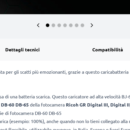
Dettagli tecnici
Compatibilità
ta per gli scatti più emozionanti, grazie a questo caricabatteri
a di una batteria scarica. Questo caricatore ad alta velocità B
e
DB-60 DB-65
della fotocamera
Ricoh GR Digital III, Digital I
rie di fotocamera DB-60 DB-65
arica (esempio: 100%), anche quando non lo tieni collegato alla 
ut flessibile, utilizzabile ovunque, in Italia, Europa o fuori Eur