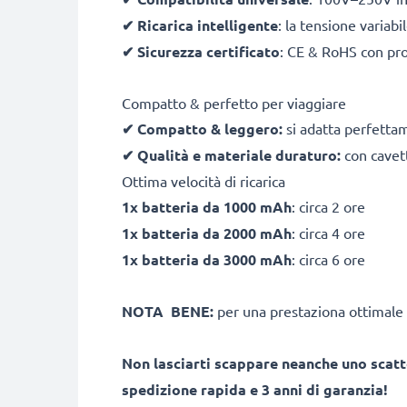
✔
Ricarica intelligente
: la tensione variab
✔
Sicurezza certificato
: CE & RoHS con pro
Compatto & perfetto per viaggiare
✔
Compatto & leggero:
si adatta perfetta
✔
Qualità e materiale duraturo:
con cavett
Ottima velocità di ricarica
1x batteria da 1000 mAh
: circa 2 ore
1x batteria da 2000 mAh
: circa 4 ore
1x batteria da 3000 mAh
: circa 6 ore
NOTA BENE:
per una prestaziona ottimale 
Non lasciarti scappare neanche uno scatt
spedizione rapida e 3 anni di garanzia!