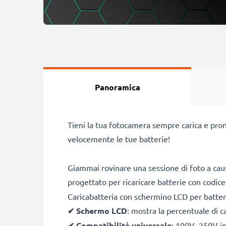
Panoramica
Tieni la tua fotocamera sempre carica e pron
velocemente le tue batterie!
Giammai rovinare una sessione di foto a caus
progettato per ricaricare batterie con codic
Caricabatteria con schermino LCD per batte
✔
Schermo LCD
: mostra la percentuale di c
✔
Compatibilità universale
: 100V–250V inp