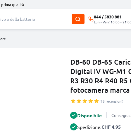
i prima qualità
044 / 5830 881
Lun - Ven: 10:00 - 21:0
mere
DB-60 DB-65 Caric
Digital IV WG-M1 
R3 R30 R4 R40 R5 
fotocamera marca
(16 recensioni)
Disponibile
Consegna: 
CHF 4.95
Spedizione: