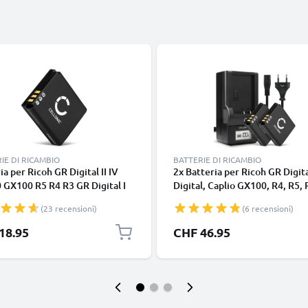
IE DI RICAMBIO
BATTERIE DI RICAMBIO
ia per Ricoh GR Digital II IV
2x Batteria per Ricoh GR Digital 
GX100 R5 R4 R3 GR Digital I
Digital, Caplio GX100, R4, R5, 
40 G600 1100mAh , marca
R30, R40, GX200, G600, G700,
(23 recensioni)
(6 recensioni)
IC, ricambi di lunga durata
M1 - DB-60 DB-65 1100mAh +
cchine fotografiche e
Caricabatteria di Ricambio
18.95
CHF 46.95
camere
sostituzione scorta