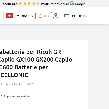
Eccellente
2500+
recensioni su
Google
B2B
CHF 0.00
▾
Allineare i
0
abatteria per Ricoh GR
Caplio GX100 GX200 Caplio
G600 Batterie per
 CELLONIC
Numero articolo: 111400
2-3 giorni lavorativi