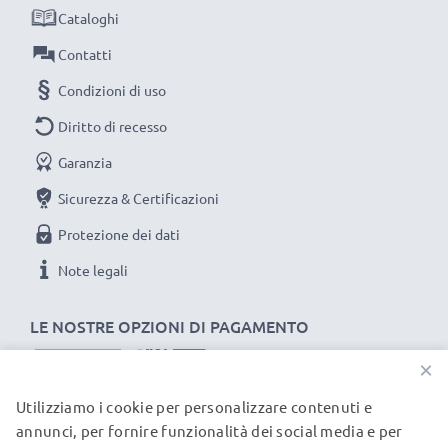
Cataloghi
ambientale e gli scarti superflui.
Scegli CELLONIC, scegli la lunga durata e l'efficienza,
Contatti
non fare compromessi sulla qualità: ordina ora!
Condizioni di uso
Diritto di recesso
Garanzia
Sicurezza & Certificazioni
Protezione dei dati
Note legali
LE NOSTRE OPZIONI DI PAGAMENTO
×
Utilizziamo i cookie per personalizzare contenuti e
I NOSTRI PARTNER DI SPEDIZIONE
annunci, per fornire funzionalità dei social media e per