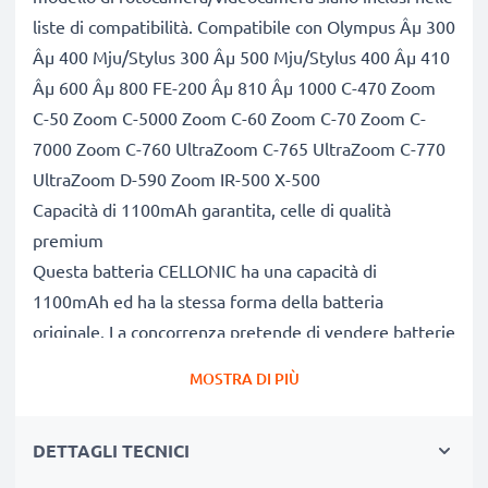
liste di compatibilità. Compatibile con Olympus Âµ 300
Âµ 400 Mju/Stylus 300 Âµ 500 Mju/Stylus 400 Âµ 410
Âµ 600 Âµ 800 FE-200 Âµ 810 Âµ 1000 C-470 Zoom
C-50 Zoom C-5000 Zoom C-60 Zoom C-70 Zoom C-
7000 Zoom C-760 UltraZoom C-765 UltraZoom C-770
UltraZoom D-590 Zoom IR-500 X-500
Capacità di 1100mAh garantita, celle di qualità
premium
Questa batteria CELLONIC ha una capacità di
1100mAh ed ha la stessa forma della batteria
originale. La concorrenza pretende di vendere batterie
aventi stesso peso e maggiore capacità, ciò che alla
MOSTRA DI PIÙ
prova dei fatti risulta non vero. La nostra batteria,
compatible e nuova, dispone di una capacità reale di
DETTAGLI TECNICI
1100mAh, proprio come pubblicizzato.
Grandi prestazioni: batteria LI-10B, LI-12B compatibile