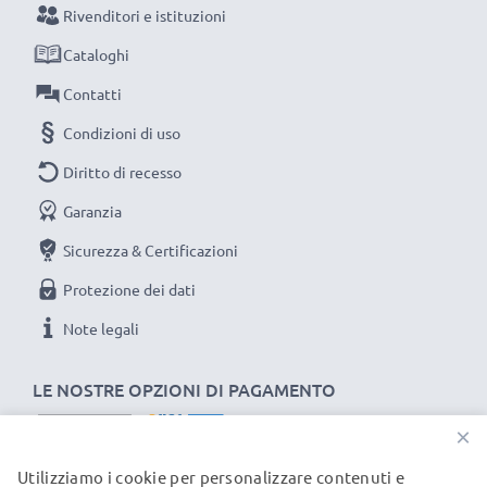
efficientando e riducendo l’impatto ambientale e gli
Rivenditori e istituzioni
scarti superflui.
Cataloghi
Scegli CELLONIC, scegli la lunga durata e l'efficienza,
non fare compromessi sulla qualità: ordina ora!
Contatti
Condizioni di uso
Diritto di recesso
Garanzia
Sicurezza & Certificazioni
Protezione dei dati
Note legali
LE NOSTRE OPZIONI DI PAGAMENTO
×
Utilizziamo i cookie per personalizzare contenuti e
I NOSTRI PARTNER DI SPEDIZIONE