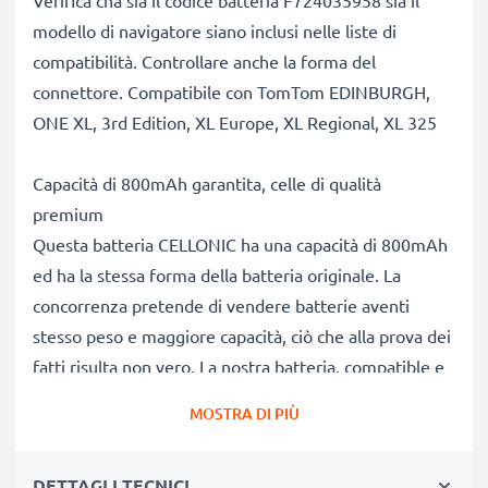
Verifica cha sia il codice batteria F724035958 sia il
modello di navigatore siano inclusi nelle liste di
compatibilità. Controllare anche la forma del
connettore. Compatibile con TomTom EDINBURGH,
ONE XL, 3rd Edition, XL Europe, XL Regional, XL 325
Capacità di 800mAh garantita, celle di qualità
premium
Questa batteria CELLONIC ha una capacità di 800mAh
ed ha la stessa forma della batteria originale. La
concorrenza pretende di vendere batterie aventi
stesso peso e maggiore capacità, ciò che alla prova dei
fatti risulta non vero. La nostra batteria, compatible e
nuova, dispone di una capacità reale di 800mAh,
MOSTRA DI PIÙ
proprio come pubblicizzato.
Grandi prestazioni: batteria F724035958 compatibile
DETTAGLI TECNICI