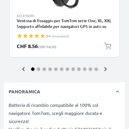
ACCESSORI
Ventosa di fissaggio per TomTom serie One, XL, XXL
Supporto affidabile per navigatori GPS in auto su
parabrezza o finestrino – Inclinabile, orientabile per
(94 recensioni)
una visuale ottimale
Prezzo speciale
CHF 8.56
Prezzo normale
CHF 16.95
PANORAMICA
Batteria di ricambio compatibile al 100% col
navigatore TomTom, scegli maggiore durata e
sicurezza!