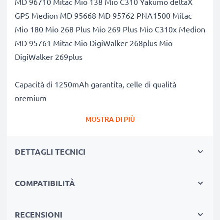
MD 96710 Mitac Mio 138 Mio C310 Yakumo deltaX
GPS Medion MD 95668 MD 95762 PNA1500 Mitac
Mio 180 Mio 268 Plus Mio 269 Plus Mio C310x Medion
MD 95761 Mitac Mio DigiWalker 268plus Mio
DigiWalker 269plus
Capacità di 1250mAh garantita, celle di qualità
premium
Questa batteria CELLONIC ha una capacità di
MOSTRA DI PIÙ
1250mAh ed ha la stessa forma della batteria
originale. La concorrenza pretende di vendere batterie
DETTAGLI TECNICI
aventi stesso peso e maggiore capacità, ciò che alla
prova dei fatti risulta non vero. La nostra batteria,
compatible e nuova, dispone di una capacità reale di
COMPATIBILITÀ
1250mAh, proprio come pubblicizzato.
Grandi prestazioni: batteria BP-LP1230 compatibile
RECENSIONI