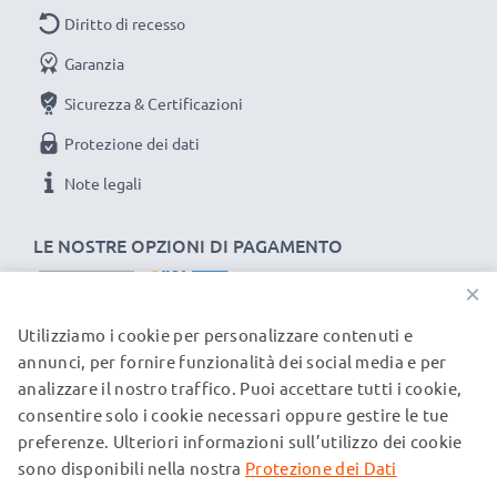
efficientando e riducendo l’impatto ambientale e gli
Diritto di recesso
scarti superflui.
Garanzia
Scegli CELLONIC, scegli la lunga durata e l'efficienza,
non fare compromessi sulla qualità: ordina ora!
Sicurezza & Certificazioni
Protezione dei dati
Note legali
LE NOSTRE OPZIONI DI PAGAMENTO
×
Utilizziamo i cookie per personalizzare contenuti e
I NOSTRI PARTNER DI SPEDIZIONE
annunci, per fornire funzionalità dei social media e per
analizzare il nostro traffico. Puoi accettare tutti i cookie,
consentire solo i cookie necessari oppure gestire le tue
© subtel.ch 2026
preferenze. Ulteriori informazioni sull’utilizzo dei cookie
Tutti i prezzi sono comprensivi di IVA e al netto dei costi di
spedizione. Si prega di notare che tutti i marchi citati sono
sono disponibili nella nostra
Protezione dei Dati
marchi registrati dei rispettivi proprietari e vengono