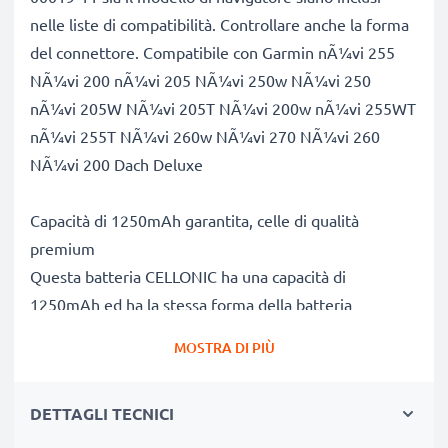
nelle liste di compatibilità. Controllare anche la forma
del connettore. Compatibile con Garmin nÃ¼vi 255
NÃ¼vi 200 nÃ¼vi 205 NÃ¼vi 250w NÃ¼vi 250
nÃ¼vi 205W NÃ¼vi 205T NÃ¼vi 200w nÃ¼vi 255WT
nÃ¼vi 255T NÃ¼vi 260w NÃ¼vi 270 NÃ¼vi 260
NÃ¼vi 200 Dach Deluxe
Capacità di 1250mAh garantita, celle di qualità
premium
Questa batteria CELLONIC ha una capacità di
1250mAh ed ha la stessa forma della batteria
originale. La concorrenza pretende di vendere batterie
MOSTRA DI PIÙ
aventi stesso peso e maggiore capacità, ciò che alla
prova dei fatti risulta non vero. La nostra batteria,
DETTAGLI TECNICI
compatible e nuova, dispone di una capacità reale di
1250mAh, proprio come pubblicizzato.