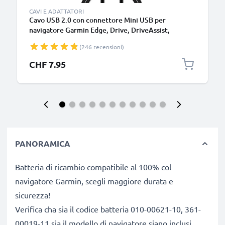
CAVI E ADATTATORI
Cavo USB 2.0 con connettore Mini USB per
navigatore Garmin Edge, Drive, DriveAssist,
DriveSmart, Nüvi, Oregon, eTrex, GPSMAP 1m
(246 recensioni)
cavetto dati & ricarica 1A in PVC nero
CHF 7.95
PANORAMICA
Batteria di ricambio compatibile al 100% col
navigatore Garmin, scegli maggiore durata e
sicurezza!
Verifica cha sia il codice batteria 010-00621-10, 361-
00019-11 sia il modello di navigatore siano inclusi