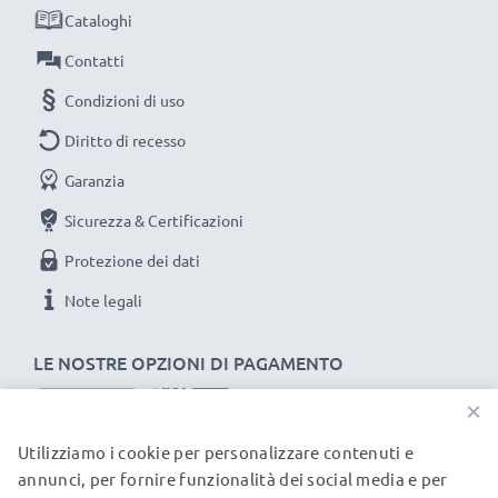
Cataloghi
Sostituisci la batteria, non il navigatore! È la scelta più
intelligente e più ecosostenibile che tu possa fare,
Contatti
efficientando e riducendo l’impatto ambientale e gli
Condizioni di uso
scarti superflui.
Diritto di recesso
Scegli CELLONIC, scegli la lunga durata e l'efficienza,
Garanzia
non fare compromessi sulla qualità: ordina ora!
Sicurezza & Certificazioni
Protezione dei dati
Note legali
LE NOSTRE OPZIONI DI PAGAMENTO
×
Utilizziamo i cookie per personalizzare contenuti e
I NOSTRI PARTNER DI SPEDIZIONE
annunci, per fornire funzionalità dei social media e per