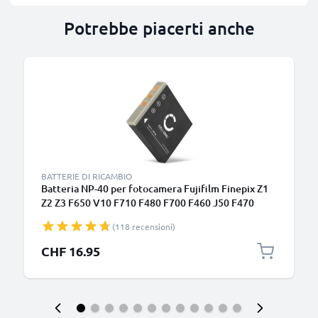
Potrebbe piacerti anche
BATTERIE DI RICAMBIO
Batteria NP-40 per fotocamera Fujifilm Finepix Z1
Z2 Z3 F650 V10 F710 F480 F700 F460 J50 F470
F610 F455 F402 Affidabile ricambio da 700mAh,
(118 recensioni)
marca CELLONIC
CHF 16.95