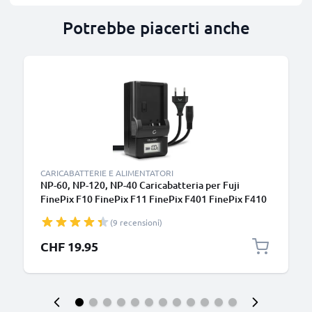
Potrebbe piacerti anche
CARICABATTERIE E ALIMENTATORI
NP-60, NP-120, NP-40 Caricabatteria per Fuji
FinePix F10 FinePix F11 FinePix F401 FinePix F410
FinePix F601 FinePix M603 Batterie per
(9 recensioni)
fotocamera marca CELLONIC
CHF 19.95