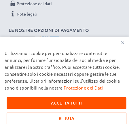
Protezione dei dati
Note legali
LE NOSTRE OPZIONI DI PAGAMENTO
×
Utilizziamo i cookie per personalizzare contenuti e
I NOSTRI PARTNER DI SPEDIZIONE
annunci, per fornire funzionalità dei social media e per
analizzare il nostro traffico. Puoi accettare tutti i cookie,
consentire solo i cookie necessari oppure gestire le tue
© subtel.ch 2026
preferenze. Ulteriori informazioni sull’utilizzo dei cookie
Tutti i prezzi sono comprensivi di IVA e al netto dei costi di
spedizione. Si prega di notare che tutti i marchi citati sono
sono disponibili nella nostra
Protezione dei Dati
marchi registrati dei rispettivi proprietari e vengono
menzionati sulle nostre pagine web esclusivamente per
ACCETTA TUTTI
fornire informazioni sui nostri prodotti.
RIFIUTA