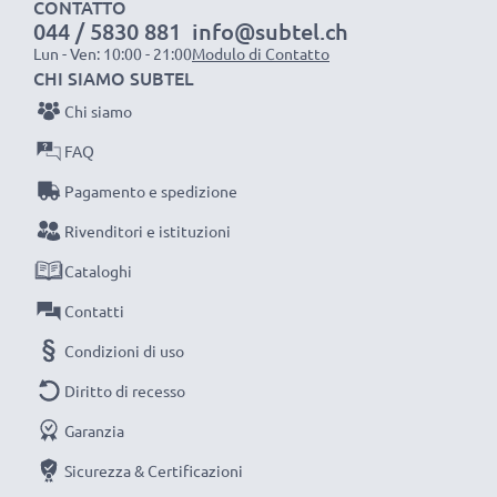
CONTATTO
044 / 5830 881
info@subtel.ch
fornirti una garanzia di ben 3 anni.
Lun - Ven: 10:00 - 21:00
Modulo di Contatto
La scelta ecosostenibile che ti fa anche risparmiare
CHI SIAMO SUBTEL
Sostituisci la batteria, non la macchina fotografica! È la
Chi siamo
scelta più intelligente e più ecosostenibile che tu
FAQ
possa fare, efficientando e riducendo l’impatto
ambientale e gli scarti superflui.
Pagamento e spedizione
Scegli CELLONIC, scegli la lunga durata e l'efficienza,
Rivenditori e istituzioni
non fare compromessi sulla qualità: ordina ora!
Cataloghi
Contatti
Condizioni di uso
Diritto di recesso
Garanzia
Sicurezza & Certificazioni