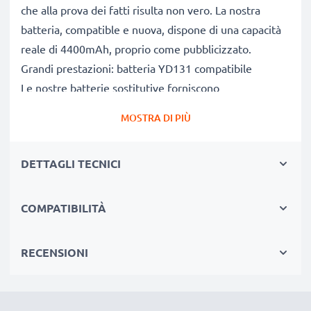
che alla prova dei fatti risulta non vero. La nostra
batteria, compatible e nuova, dispone di una capacità
reale di 4400mAh, proprio come pubblicizzato.
Grandi prestazioni: batteria YD131 compatibile
Le nostre batterie sostitutive forniscono
continuamente altissime performance in termini di
MOSTRA DI PIÙ
potenza & autonomia. Le prestazioni eguagliano o
superano quelle della vecchia batteria originale Dell,
DETTAGLI TECNICI
raggiungendo un altissimo numero di cicli di carica-
scarica. Usa il tuo pc portatile senza più l'ansia di
doverlo ricaricare.
COMPATIBILITÀ
Qualità superiore & alti standard di sicurezza
Specialisti dal 2004, le nostre batterie di ricambio per
RECENSIONI
notebook sono sottoposte a rigidi e prolungati test
durante l’intera produzione, rispettando tutti i più alti
standard vigenti nell’Unione Europea. Per questo