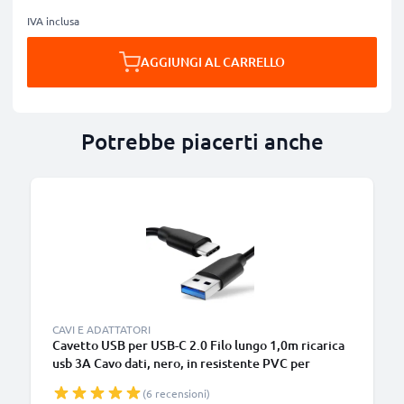
IVA inclusa
AGGIUNGI AL CARRELLO
Potrebbe piacerti anche
CAVI E ADATTATORI
Cavetto USB per USB-C 2.0 Filo lungo 1,0m ricarica
usb 3A Cavo dati, nero, in resistente PVC per
smartphone (Samsung, Huawei, Google Pixel),
(6 recensioni)
fotocamera Canon, Panasonic Lumix, Sony