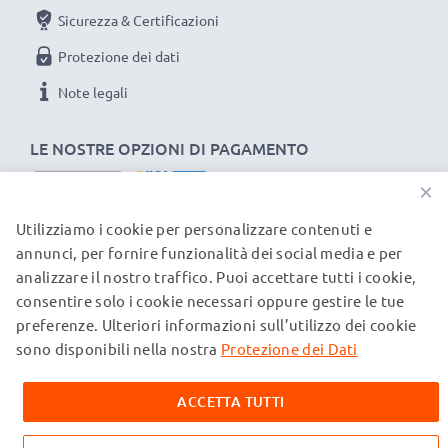
Sicurezza & Certificazioni
Protezione dei dati
Note legali
LE NOSTRE OPZIONI DI PAGAMENTO
×
Utilizziamo i cookie per personalizzare contenuti e
I NOSTRI PARTNER DI SPEDIZIONE
annunci, per fornire funzionalità dei social media e per
analizzare il nostro traffico. Puoi accettare tutti i cookie,
consentire solo i cookie necessari oppure gestire le tue
© subtel.ch 2026
preferenze. Ulteriori informazioni sull’utilizzo dei cookie
Tutti i prezzi sono comprensivi di IVA e al netto dei costi di
spedizione. Si prega di notare che tutti i marchi citati sono
sono disponibili nella nostra
Protezione dei Dati
marchi registrati dei rispettivi proprietari e vengono
menzionati sulle nostre pagine web esclusivamente per
ACCETTA TUTTI
fornire informazioni sui nostri prodotti.