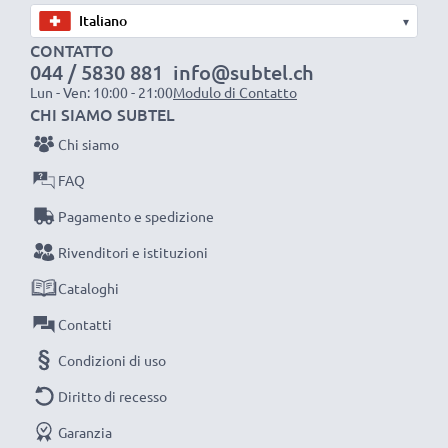
siamo orgogliosi di fornirti una garanzia di ben 3 anni.
▾
La scelta ecosostenibile che ti fa anche risparmiare
CONTATTO
044 / 5830 881
info@subtel.ch
Sostituisci la batteria, non il portatile! È la scelta più
Lun - Ven: 10:00 - 21:00
Modulo di Contatto
intelligente e più ecosostenibile che tu possa fare,
CHI SIAMO SUBTEL
efficientando e riducendo l’impatto ambientale.
Chi siamo
Scegli CELLONIC, scegli la lunga durata, non fare
FAQ
compromessi sulla qualità: ordina ora!
Pagamento e spedizione
Rivenditori e istituzioni
Cataloghi
Contatti
Condizioni di uso
Diritto di recesso
Garanzia