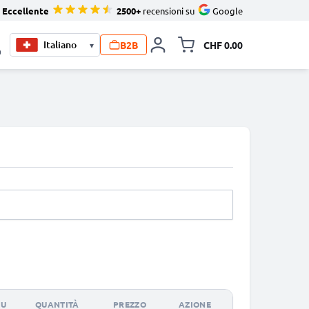
Eccellente
2500+
recensioni su
Google
B2B
CHF 0.00
▾
Allineare i
0
KU
QUANTITÀ
PREZZO
AZIONE