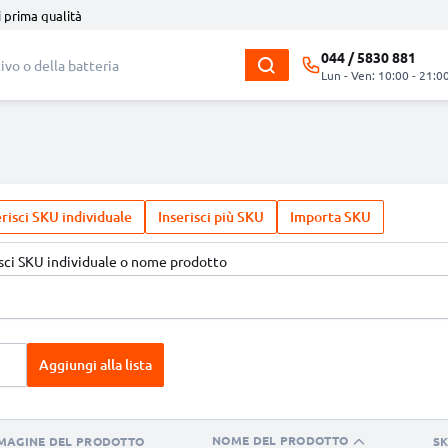
i prima qualità
044 / 5830 881
Lun - Ven: 10:00 - 21:0
erisci SKU individuale
Inserisci più SKU
Importa SKU
isci SKU individuale o nome prodotto
Aggiungi alla lista
NOME DEL PRODOTTO
MAGINE DEL PRODOTTO
S