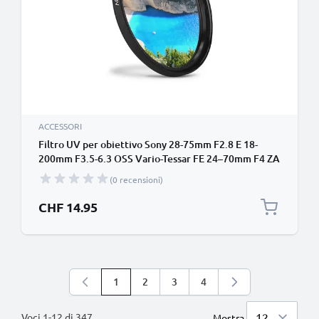
ACCESSORI
Filtro UV per obiettivo Sony 28-75mm F2.8 E 18-
200mm F3.5-6.3 OSS Vario-Tessar FE 24–70mm F4 ZA
OSS (Ø 67mm) contro raggi ultravioletti per
(0 recensioni)
filettatura avente diametro Ø 67mm Vetro,
protezione delle lente fotocamera
CHF 14.95
1
2
3
4
Stai leggendo la pagina
Pagina
Pagina
Pagina
Voci
1
-
12
di
347
Mostra