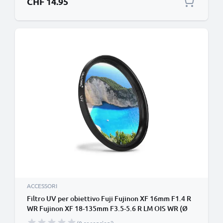
CHF 14.95
ACCESSORI
Filtro UV per obiettivo Fuji Fujinon XF 16mm F1.4 R
WR Fujinon XF 18-135mm F3.5-5.6 R LM OIS WR (Ø
67mm) contro raggi ultravioletti per filettatura