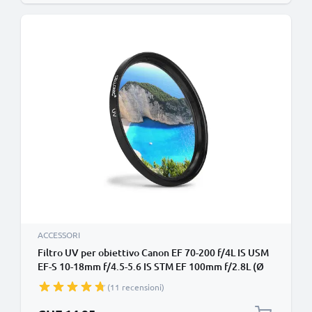
ACCESSORI
Filtro UV per obiettivo Canon EF 70-200 f/4L IS USM
EF-S 10-18mm f/4.5-5.6 IS STM EF 100mm f/2.8L (Ø
67mm) contro raggi ultravioletti per filettatura
(11 recensioni)
avente diametro Ø 67mm Vetro, protezione delle
lente fotocamera