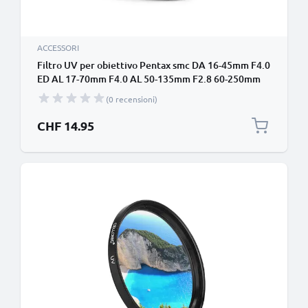
ACCESSORI
Filtro UV per obiettivo Pentax smc DA 16-45mm F4.0
ED AL 17-70mm F4.0 AL 50-135mm F2.8 60-250mm
F4.0 (Ø 67mm) contro raggi ultravioletti per
(0 recensioni)
filettatura avente diametro Ø 67mm Vetro,
protezione delle lente fotocamera
CHF 14.95