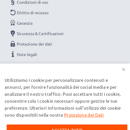
Condizioni di uso
Diritto di recesso
Garanzia
Sicurezza & Certificazioni
Protezione dei dati
Note legali
×
LE NOSTRE OPZIONI DI PAGAMENTO
Utilizziamo i cookie per personalizzare contenuti e
annunci, per fornire funzionalità dei social media e per
analizzare il nostro traffico. Puoi accettare tutti i cookie,
I NOSTRI PARTNER DI SPEDIZIONE
consentire solo i cookie necessari oppure gestire le tue
preferenze. Ulteriori informazioni sull’utilizzo dei cookie
sono disponibili nella nostra
Protezione dei Dati
© subtel.ch 2026
Tutti i prezzi sono comprensivi di IVA e al netto dei costi di
spedizione. Si prega di notare che tutti i marchi citati sono