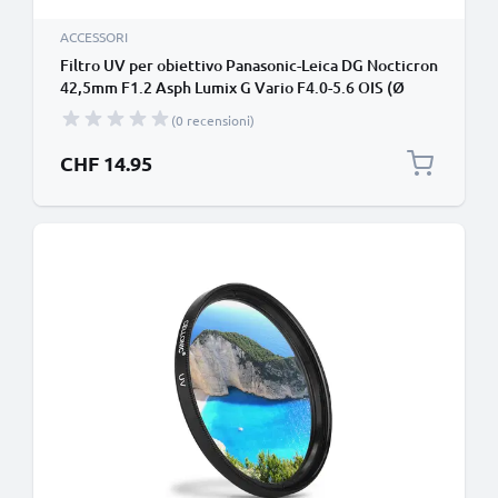
ACCESSORI
Filtro UV per obiettivo Panasonic-Leica DG Nocticron
42,5mm F1.2 Asph Lumix G Vario F4.0-5.6 OIS (Ø
67mm) contro raggi ultravioletti per filettatura
(0 recensioni)
avente diametro Ø 67mm Vetro, protezione delle
lente fotocamera
CHF 14.95