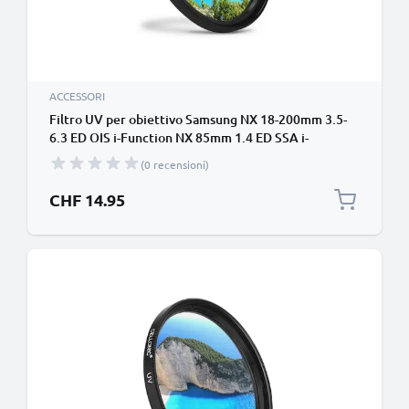
ACCESSORI
Filtro UV per obiettivo Samsung NX 18-200mm 3.5-
6.3 ED OIS i-Function NX 85mm 1.4 ED SSA i-
Function (Ø 67mm) contro raggi ultravioletti per
(0 recensioni)
filettatura avente diametro Ø 67mm Vetro,
protezione delle lente fotocamera
CHF 14.95