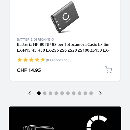
BATTERIE DI RICAMBIO
Batteria NP-80 NP-82 per fotocamera Casio Exilim
EX-H15 H5 H50 EX-ZS5 ZS6 ZS20 ZS100 ZS150 EX-
Z800 Z550 Z350 Z330 Z33 Z35 Z2 EX-G1 EX-MR1
(83 recensioni)
QV-R200 Affidabile ricambio da 700mAh, marca
CELLONIC
CHF 14.95