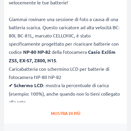
velocemente le tue batterie!
Giammai rovinare una sessione di foto a causa di una
batteria scarica. Questo caricatore ad alta velocità BC-
80L BC-81L, marcato CELLONIC, è stato
specificamente progettato per ricaricare batterie con
codice
NP-80 NP-82
della fotocamera
Casio Exilim
ZS5, EX-S7, Z800, H15
.
Caricabatteria con schermino LCD per batterie di
fotocamera NP-80 NP-82
✔
Schermo LCD
: mostra la percentuale di carica
(esempio: 100%), anche quando non lo tieni collegato
alla rete
✔
Compatibilità universale
: 100V–250V input
MOSTRA DI PIÙ
flessibile, utilizzabile ovunque, in Italia, Europa o fuori
Europa