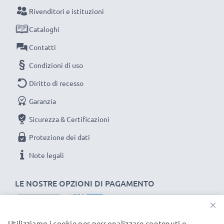
NOTA BENE:
per una prestaziona ottimale e il
Rivenditori e istituzioni
raggiungimento di efficienza desiderata ricarica
Cataloghi
completamente le batterie prima d‘impiegarle.
Contatti
Condizioni di uso
Non lasciarti scappare neanche uno scatto con
questo caricabatteria intelligente, con schermo
Diritto di recesso
LCD, marcato CELLONIC. Ordina ora, spedizione
Garanzia
rapida e 3 anni di garanzia!
Sicurezza & Certificazioni
Protezione dei dati
Note legali
LE NOSTRE OPZIONI DI PAGAMENTO
×
Utilizziamo i cookie per personalizzare contenuti e