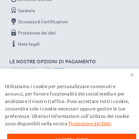
rapida e 3 anni di garanzia!
Garanzia
Sicurezza & Certificazioni
Protezione dei dati
Note legali
LE NOSTRE OPZIONI DI PAGAMENTO
×
Utilizziamo i cookie per personalizzare contenuti e
I NOSTRI PARTNER DI SPEDIZIONE
annunci, per fornire funzionalità dei social media e per
analizzare il nostro traffico. Puoi accettare tutti i cookie,
consentire solo i cookie necessari oppure gestire le tue
© subtel.ch 2026
preferenze. Ulteriori informazioni sull’utilizzo dei cookie
Tutti i prezzi sono comprensivi di IVA e al netto dei costi di
spedizione. Si prega di notare che tutti i marchi citati sono
sono disponibili nella nostra
Protezione dei Dati
marchi registrati dei rispettivi proprietari e vengono
menzionati sulle nostre pagine web esclusivamente per