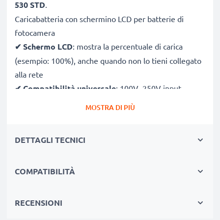
530 STD
.
Caricabatteria con schermino LCD per batterie di
fotocamera
✔
Schermo LCD
: mostra la percentuale di carica
(esempio: 100%), anche quando non lo tieni collegato
alla rete
✔
Compatibilità universale
: 100V–250V input
flessibile, utilizzabile ovunque, in Italia, Europa o fuori
MOSTRA DI PIÙ
Europa
✔
Ricarica intelligente
: la tensione variabile
DETTAGLI TECNICI
aumenta la durata della batteria incrementando la
longevità
COMPATIBILITÀ
✔
Sicurezza certificato
: CE & RoHS con protezione
da corto circuito, sovratensione e surriscaldamento
RECENSIONI
Compatto & perfetto per viaggiare