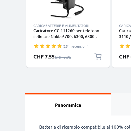
CARICABATTERIE E ALIMENTATORI
CARICA
Caricatore CC-111260 per telefono
Carica
cellulare Nokia 6700, 6300, 6300i,
3110 /
6303, 6303i, 5800, 5310, 3110, E90,
N8 / N
(251 recensioni)
E72, E71, N73, N70, N8 Ricambio
di 1.1
caricabatteria di smartphone per
5V 0.5
Prezzo speciale
Prezzo
CHF 7.55
CHF 
Prezzo normale
CHF 7.95
un'alimentazione elettrica 2.5W
potent
0.5A / 500mA efficiente & sicura
Panoramica
Batteria di ricambio compatibile al 100% col