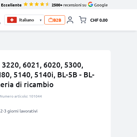
Eccellente
2500+
recensioni su
Google
B2B
CHF 0.00
▾
Allineare i
0
 3220, 6021, 6020, 5300,
80, 5140, 5140i, BL-5B - BL-
eria di ricambio
Numero articolo: 101044
2-3 giorni lavorativi