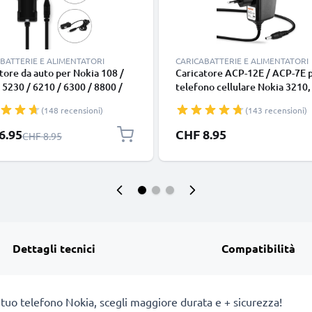
BATTERIE E ALIMENTATORI
CARICABATTERIE E ALIMENTATORI
tore da auto per Nokia 108 /
Caricatore ACP-12E / ACP-7E 
 5230 / 6210 / 6300 / 8800 /
telefono cellulare Nokia 3210
70 / N95 / E71 / Asha 300, filo
(2000), 3330, 3410, 5110, 6210
(148 recensioni)
(143 recensioni)
m, ricarica rapida in macchina a
6230, 6310, 6310i, 8210, 8310,
A / 500mA Caricabatteria
8850 Ricambio caricabatteria d
 speciale
6.95
CHF 8.95
Prezzo normale
CHF 8.95
e e sicuro
smartphone per un'alimentazi
elettrica 2.5W 0.5A / 500mA
efficiente & sicura
Dettagli tecnici
Compatibilità
 tuo telefono Nokia, scegli maggiore durata e + sicurezza!