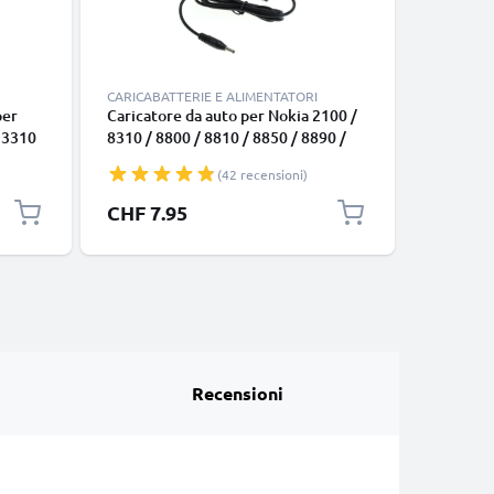
CARICABATTERIE E ALIMENTATORI
CAVI E AD
per
Caricatore da auto per Nokia 2100 /
Cavo jac
, 3310
8310 / 8800 / 8810 / 8850 / 8890 /
connetto
,
8910 / 8910i / 9110, filo di 1.5m,
jack a 2 
(42 recensioni)
 8810,
ricarica rapida in macchina a 5V 0.5A
dispositi
i
/ 500mA Caricabatteria potente e
audio a c
CHF 7.95
CHF 4.
one
sicuro
tv
Recensioni