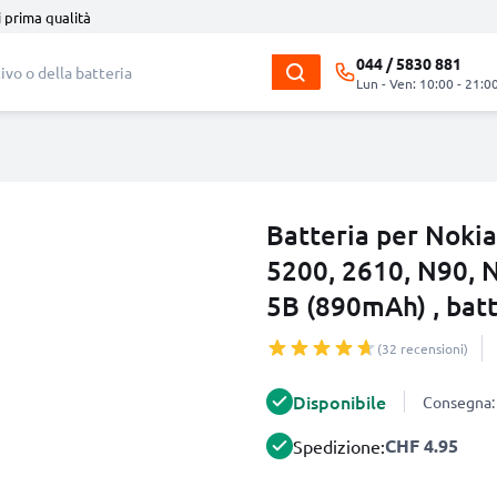
i prima qualità
044 / 5830 881
Lun - Ven: 10:00 - 21:0
Batteria per Nokia
5200, 2610, N90, N
5B (890mAh) , batt
(32 recensioni)
Disponibile
Consegna: 
CHF 4.95
Spedizione: